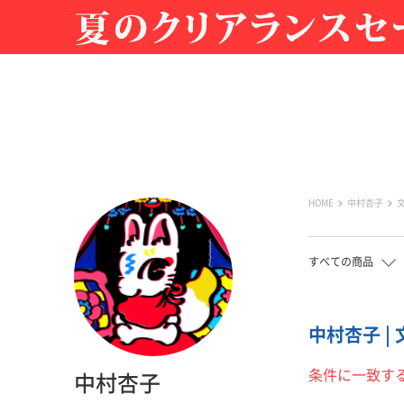
HOME
中村杏子
すべての商品
中村杏子 | 
条件に一致す
中村杏子