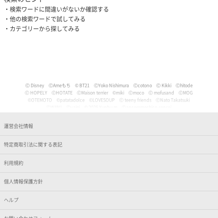
検索ワードに間違いがないか確認する
他の検索ワードで試してみる
カテゴリーから探してみる
Ⓒ Disney
ⒸAmeもち
© BT21
ⒸYoko Nishimura
Ⓒcotono
Ⓒ Kikki
Ⓒhitode
Ⓒ HOPELY
ⒸHOTATE
ⒸMaison terrier
©miki
Ⓒmoco
Ⓒ mofusand
ⒸMOG
©OTEMOTO
©patatadolce
©LOVESOUP
Ⓒ teeny friends
ⒸNato Takatsuki
ⒸWANI
Ⓒyaigi
© 2025 Yunbu m
Ⓒancoromochico-sensei
Ⓒやなせたかし/フレーベル館・TMS・NTV
Ⓒmizu
Ⓒいぬやよ
Ⓒいるか
Ⓒういり
Ⓒ うさぎ帝国
Ⓒうちゅうねこ
Ⓒうどん。
© Pankichi Anko
運営会社情報
Ⓒおけまる。
Film (C) 2006 Martin Movie Productions GmbH and Universal Studios. All Rights Reser
ved. curious George (C) & TM Houghton Mifflin comPany.
特定商取引法に関する表記
Ⓒナマケモノと化したOL
© jujumaru
ⒸKAWAISOUNI!
ⒸKoichiro
Ⓒtomoflys
ⒸMaeda Musashi
Ⓒ Kakao
Ⓒかなめなか
Ⓒかるめ
Ⓒかわらげ
ⒸDisney/Pixar
Ⓒ Nintendo / HAL Laboratory, Inc.
Ⓒガゥ
©gawako
利用規約
ⒸKano Kitamura
Ⓒ TORIDORI tama
Ⓒkyu
Ⓒくしゃかわ
ⒸNORICOPO／小学館
ⒸBANDAI
© HOPELY
個人情報保護方針
©臼井儀人／双葉社・シンエイ・テレビ朝日・ADK
Ⓒ'05,'24 SANRIO Ⓛ
Ⓒ'13,'24 SANRIO Ⓛ
Ⓒ'88,'24 SANRIO Ⓛ
ⒸKoguma Hikari
ⒸKen Wakayama/Koguma-sha
Ⓒdwarf
©GEEK WONDERS
©KomeAnime
ヘルプ
Ⓒこりす
Ⓒころんびぁ
Ⓒこんぺ伊藤
©カオリユカリ
Ⓒ'82,'24 SANRIO Ⓛ
© 2025 ぶんち
Ⓒsango.
Ⓒ'01,'76,'82,'86,'88,'93,'95,'24 SANRIO Ⓛ