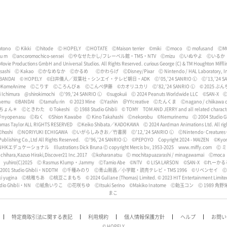
tono
Ⓒ Kikki
Ⓒhitode
Ⓒ HOPELY
ⒸHOTATE
ⒸMaison terrier
©miki
Ⓒmoco
Ⓒ mofusand
ⒸM
bu m
Ⓒancoromochico-sensei
Ⓒやなせたかし/フレーベル館・TMS・NTV
Ⓒmizu
Ⓒいぬやよ
Ⓒいるか
 Movie Productions GmbH and Universal Studios. All Rights Reserved. curious George (C) & TM Houghton Miff
ashi
Ⓒ Kakao
Ⓒかなめなか
Ⓒかるめ
Ⓒかわらげ
ⒸDisney/Pixar
Ⓒ Nintendo / HAL Laboratory, I
BANDAI
© HOPELY
©臼井儀人／双葉社・シンエイ・テレビ朝日・ADK
Ⓒ'05,'24 SANRIO Ⓛ
Ⓒ'13,'24 S
KomeAnime
Ⓒこりす
Ⓒころんびぁ
Ⓒこんぺ伊藤
©カオリユカリ
Ⓒ'82,'24 SANRIO Ⓛ
© 2025 ぶん
i Ichimura
@shirokimochi
Ⓒ'99,'24 SANRIO Ⓛ
©sugokuii
Ⓒ 2024 Peanuts Worldwide LLC
©SAN-X
Ⓒ
nemu
©BANDAI
Ⓒtamafu rin
©︎ 2023 Mine
ⒸYashin
＠YYcreative
Ⓒたんくま
Ⓒnagano / chiikawa c
ちょん＊
Ⓒときわた
© Tokeshi
Ⓒ 1988 Studio Ghibli
© TOMY
TOM AND JERRY and all related characte
nyopenasu
Ⓒねく
©️Shion Kawabe
Ⓒ Kino Takahashi
Ⓒnekorobu
©Nemurinemu
Ⓒ 2004 Studio 
homas Taylor ALL RIGHTS RESERVED
ⒸKeiko Shibata／KADOKAWA
Ⓒ 2024 Aardman Animations Ltd. All rig
©hoshi
ⒸNORIYUKI ECHIGAWA
Ⓒいがらしみきお／竹書房
Ⓒ'12,'24 SANRIO Ⓛ
ⒸNintendo･Creatures
blishing Co.,Ltd All Rights Reserved.
Ⓒ'96,'24 SANRIO Ⓛ
©︎PEPOYO
Copyright 2024 - MAIZEN
©Kyo
NHKエデュケーショナル
Illustrations Dick Bruna Ⓒ copyright Mercis bv, 1953-2025 www.miffy.com
Ⓒ 
chihara,Kazuo Hiraki,Discover21 Inc.2017
Ⓒkoharanatsu
Ⓒ mochitapuazarashi / minagawamai
Ⓒmoca
yuhiro(C)2025
Ⓒ Rasmus Klump・Jammy
ⒸTamio Abe
©︎NTV
© LISA LARSON
©SAN-X
©︎れーかる
2001 Studio Ghibli・NDDTM
Ⓒ千種みのり
Ⓒ青山剛昌／小学館・読売テレビ・TMS 1996
©リベンセイ
ⒸS
i yugina
Ⓒ桃稚ちあ
Ⓒ桃豆こまもち
© 2024 Gullane (Thomas) Limited. © 2023 HIT Entertainment Limite
dio Ghibli・NN
Ⓒ紙魚いりこ
Ⓒ花咲ちゆ
ⒸItsuki Serino
©Makiko Inatome
Ⓒ飴玉コン
Ⓒ 1989 角野栄
まこ
特定商取引法に関する表記
利用規約
個人情報保護方針
ヘルプ
お問い
© HOPELY