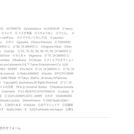
OG
©OTEMOTO
©patatadolce
©LOVESOUP
Ⓒ teeny
Ⓒういり
Ⓒ うさぎ帝国
Ⓒうちゅうねこ
Ⓒうどん。
©
lin comPany.
Ⓒナマケモノと化したOL
© jujumaru
nc.
Ⓒガゥ
©gawako
ⒸKano Kitamura
Ⓒ TORIDORI
ANRIO Ⓛ
Ⓒ'88,'24 SANRIO Ⓛ
ⒸKoguma Hikari
ⒸKen
ち
Ⓒsango.
Ⓒ'01,'76,'82,'86,'88,'93,'95,'24 SANRIO Ⓛ
Delliver
© せんちゃ
©kgmania
Ⓒ'79,'24 SANRIO Ⓛ
omittee
©RiuAkane
ⒸChinozo
© さくらプロダクション
rs and elements © & ™ Turner Entertainment Co. (s24)
Ghibli・NDDMT
©︎Yu-hachi
Ⓒ'14,'24 SANRIO Ⓛ
Ⓒ'76,'24
hts reserved
Ⓒ Reiko KAMANO
©︎hiyoko
＠PICPICGRAM
･GAME FREAK･TV Tokyo･ShoPro･JR Kikaku ©Pokémon
n
CopyrightⒸ akarisakasu All Rights Reserved
Ⓒ'17,'24
ミツメの日常
TM & @ Universal Studios
Ⓒhazakura konoha
©︎montomi
マルC MONYOCHITA POMICHI
Ⓒyakata
©︎
る
Ⓒ 2024 LEDRAPLASTIC JAMMY
Ⓒわか
©NAKAMURA
irosaki London
©AimuHimeno
© 2008 Studio Ghibli・
d.
Ⓒ池内たぬま
©Utakata
Ⓒ白クマシェイク
Ⓒ白蜜柑
子・Studio Ghibli・N
©︎2024 artstudio mochappa
Ⓒ黒な
合わせフォーム