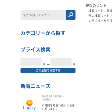
検索のヒント
検索ワードに間
他の検索ワード
カテゴリーから
カテゴリーから探す
プライス検索
円
━
円
この金額で検索する
新着ニュース
26.08.07
お知らせ
HOPELY
＜神岡ちろる＞ぬいぐるみ
に関しまして