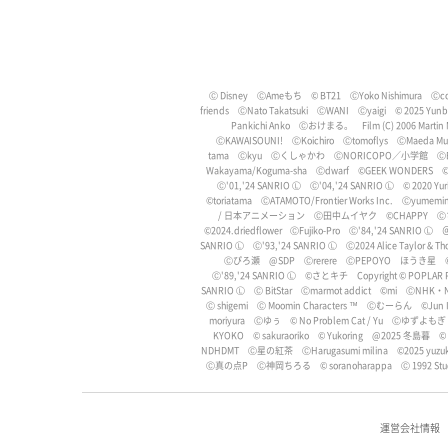
Ⓒ Disney
ⒸAmeもち
© BT21
ⒸYoko Nishimura
Ⓒco
friends
ⒸNato Takatsuki
ⒸWANI
Ⓒyaigi
© 2025 Yun
Pankichi Anko
Ⓒおけまる。
Film (C) 2006 Martin
ⒸKAWAISOUNI!
ⒸKoichiro
Ⓒtomoflys
ⒸMaeda Mus
tama
Ⓒkyu
Ⓒくしゃかわ
ⒸNORICOPO／小学館
Ⓒ
Wakayama/Koguma-sha
Ⓒdwarf
©GEEK WONDERS
©
Ⓒ'01,'24 SANRIO Ⓛ
Ⓒ'04,'24 SANRIO Ⓛ
©︎ 2020 Yur
©toriatama
ⒸATAMOTO/Frontier Works Inc.
Ⓒyumemi
/ 日本アニメーション
Ⓒ田中ムイヤク
©️CHAPPY
Ⓒ
©️2024.driedflower
ⒸFujiko-Pro
Ⓒ'84,'24 SANRIO Ⓛ
＠
SANRIO Ⓛ
Ⓒ'93,'24 SANRIO Ⓛ
Ⓒ2024 Alice Taylor & T
Ⓒぴろ瀬
@SDP
Ⓒrerere
ⒸPEPOYO
ほうき星
Ⓒ'89,'24 SANRIO Ⓛ
©さとキチ
Copyright © POPLAR Pu
SANRIO Ⓛ
Ⓒ BitStar
Ⓒmarmot addict
©️mi
ⒸNHK・
Ⓒ shigemi
Ⓒ Moomin Characters ™
Ⓒむーらん
©Jun I
moriyura
Ⓒゆぅ
© No Problem Cat / Yu
Ⓒゆずよもぎ
KYOKO
© sakuraoriko
© Yukoring
@2025 冬島暮
© 
NDHDMT
Ⓒ星の紅茶
ⒸHarugasumi milina
©2025 yuzuk
Ⓒ真の点P
Ⓒ神岡ちろる
© soranoharappa
Ⓒ 1992 Stu
運営会社情報