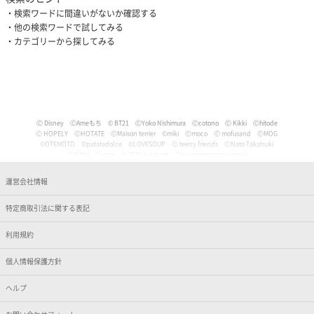
検索ワードに間違いがないか確認する
他の検索ワードで試してみる
カテゴリーから探してみる
Ⓒ Disney
ⒸAmeもち
© BT21
ⒸYoko Nishimura
Ⓒcotono
Ⓒ Kikki
Ⓒhitode
Ⓒ HOPELY
ⒸHOTATE
ⒸMaison terrier
©miki
Ⓒmoco
Ⓒ mofusand
ⒸMOG
©OTEMOTO
©patatadolce
©LOVESOUP
Ⓒ teeny friends
ⒸNato Takatsuki
ⒸWANI
Ⓒyaigi
© 2025 Yunbu m
Ⓒancoromochico-sensei
Ⓒやなせたかし/フレーベル館・TMS・NTV
Ⓒmizu
Ⓒいぬやよ
Ⓒいるか
Ⓒういり
Ⓒ うさぎ帝国
Ⓒうちゅうねこ
Ⓒうどん。
© Pankichi Anko
運営会社情報
Ⓒおけまる。
Film (C) 2006 Martin Movie Productions GmbH and Universal Studios. All Rights Reser
ved. curious George (C) & TM Houghton Mifflin comPany.
特定商取引法に関する表記
Ⓒナマケモノと化したOL
© jujumaru
ⒸKAWAISOUNI!
ⒸKoichiro
Ⓒtomoflys
ⒸMaeda Musashi
Ⓒ Kakao
Ⓒかなめなか
Ⓒかるめ
Ⓒかわらげ
ⒸDisney/Pixar
Ⓒ Nintendo / HAL Laboratory, Inc.
Ⓒガゥ
©gawako
利用規約
ⒸKano Kitamura
Ⓒ TORIDORI tama
Ⓒkyu
Ⓒくしゃかわ
ⒸNORICOPO／小学館
ⒸBANDAI
© HOPELY
個人情報保護方針
©臼井儀人／双葉社・シンエイ・テレビ朝日・ADK
Ⓒ'05,'24 SANRIO Ⓛ
Ⓒ'13,'24 SANRIO Ⓛ
Ⓒ'88,'24 SANRIO Ⓛ
ⒸKoguma Hikari
ⒸKen Wakayama/Koguma-sha
Ⓒdwarf
©GEEK WONDERS
©KomeAnime
ヘルプ
Ⓒこりす
Ⓒころんびぁ
Ⓒこんぺ伊藤
©カオリユカリ
Ⓒ'82,'24 SANRIO Ⓛ
© 2025 ぶんち
Ⓒsango.
Ⓒ'01,'76,'82,'86,'88,'93,'95,'24 SANRIO Ⓛ