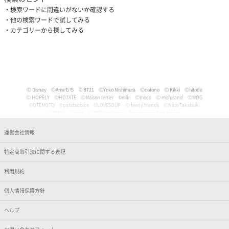
検索ワードに間違いがないか確認する
他の検索ワードで試してみる
カテゴリーから探してみる
Ⓒ Disney
ⒸAmeもち
© BT21
ⒸYoko Nishimura
Ⓒcotono
Ⓒ Kikki
Ⓒhitode
Ⓒ HOPELY
ⒸHOTATE
ⒸMaison terrier
©miki
Ⓒmoco
Ⓒ mofusand
ⒸMOG
©OTEMOTO
©patatadolce
©LOVESOUP
Ⓒ teeny friends
ⒸNato Takatsuki
ⒸWANI
Ⓒyaigi
© 2025 Yunbu m
Ⓒancoromochico-sensei
Ⓒやなせたかし/フレーベル館・TMS・NTV
Ⓒmizu
Ⓒいぬやよ
Ⓒいるか
Ⓒういり
Ⓒ うさぎ帝国
Ⓒうちゅうねこ
Ⓒうどん。
© Pankichi Anko
運営会社情報
Ⓒおけまる。
Film (C) 2006 Martin Movie Productions GmbH and Universal Studios. All Rights Reser
ved. curious George (C) & TM Houghton Mifflin comPany.
特定商取引法に関する表記
Ⓒナマケモノと化したOL
© jujumaru
ⒸKAWAISOUNI!
ⒸKoichiro
Ⓒtomoflys
ⒸMaeda Musashi
Ⓒ Kakao
Ⓒかなめなか
Ⓒかるめ
Ⓒかわらげ
ⒸDisney/Pixar
Ⓒ Nintendo / HAL Laboratory, Inc.
Ⓒガゥ
©gawako
利用規約
ⒸKano Kitamura
Ⓒ TORIDORI tama
Ⓒkyu
Ⓒくしゃかわ
ⒸNORICOPO／小学館
ⒸBANDAI
© HOPELY
個人情報保護方針
©臼井儀人／双葉社・シンエイ・テレビ朝日・ADK
Ⓒ'05,'24 SANRIO Ⓛ
Ⓒ'13,'24 SANRIO Ⓛ
Ⓒ'88,'24 SANRIO Ⓛ
ⒸKoguma Hikari
ⒸKen Wakayama/Koguma-sha
Ⓒdwarf
©GEEK WONDERS
©KomeAnime
ヘルプ
Ⓒこりす
Ⓒころんびぁ
Ⓒこんぺ伊藤
©カオリユカリ
Ⓒ'82,'24 SANRIO Ⓛ
© 2025 ぶんち
Ⓒsango.
Ⓒ'01,'76,'82,'86,'88,'93,'95,'24 SANRIO Ⓛ