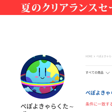
HOME
ぺぽよきゃら
すべての商品
ぺぽよきゃら
条件に一致す
ぺぽよきゃらくた～