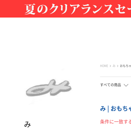
HOME
み
おもち
すべての商品
み | おも
条件に一致す
み