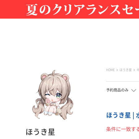
HOME
ほうき星
予約商品のみ
ほうき星 |
条件に一致す
ほうき星