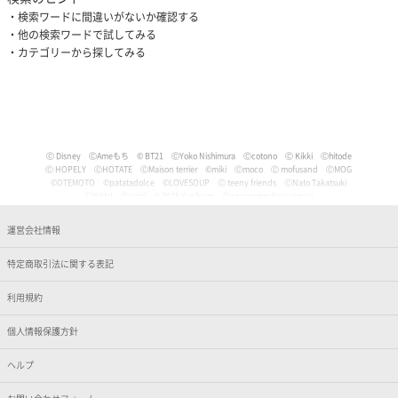
検索ワードに間違いがないか確認する
他の検索ワードで試してみる
カテゴリーから探してみる
Ⓒ Disney
ⒸAmeもち
© BT21
ⒸYoko Nishimura
Ⓒcotono
Ⓒ Kikki
Ⓒhitode
Ⓒ HOPELY
ⒸHOTATE
ⒸMaison terrier
©miki
Ⓒmoco
Ⓒ mofusand
ⒸMOG
©OTEMOTO
©patatadolce
©LOVESOUP
Ⓒ teeny friends
ⒸNato Takatsuki
ⒸWANI
Ⓒyaigi
© 2025 Yunbu m
Ⓒancoromochico-sensei
Ⓒやなせたかし/フレーベル館・TMS・NTV
Ⓒmizu
Ⓒいぬやよ
Ⓒいるか
Ⓒういり
Ⓒ うさぎ帝国
Ⓒうちゅうねこ
Ⓒうどん。
© Pankichi Anko
運営会社情報
Ⓒおけまる。
Film (C) 2006 Martin Movie Productions GmbH and Universal Studios. All Rights Reser
ved. curious George (C) & TM Houghton Mifflin comPany.
特定商取引法に関する表記
Ⓒナマケモノと化したOL
© jujumaru
ⒸKAWAISOUNI!
ⒸKoichiro
Ⓒtomoflys
ⒸMaeda Musashi
Ⓒ Kakao
Ⓒかなめなか
Ⓒかるめ
Ⓒかわらげ
ⒸDisney/Pixar
Ⓒ Nintendo / HAL Laboratory, Inc.
Ⓒガゥ
©gawako
利用規約
ⒸKano Kitamura
Ⓒ TORIDORI tama
Ⓒkyu
Ⓒくしゃかわ
ⒸNORICOPO／小学館
ⒸBANDAI
© HOPELY
個人情報保護方針
©臼井儀人／双葉社・シンエイ・テレビ朝日・ADK
Ⓒ'05,'24 SANRIO Ⓛ
Ⓒ'13,'24 SANRIO Ⓛ
Ⓒ'88,'24 SANRIO Ⓛ
ⒸKoguma Hikari
ⒸKen Wakayama/Koguma-sha
Ⓒdwarf
©GEEK WONDERS
©KomeAnime
ヘルプ
Ⓒこりす
Ⓒころんびぁ
Ⓒこんぺ伊藤
©カオリユカリ
Ⓒ'82,'24 SANRIO Ⓛ
© 2025 ぶんち
Ⓒsango.
Ⓒ'01,'76,'82,'86,'88,'93,'95,'24 SANRIO Ⓛ