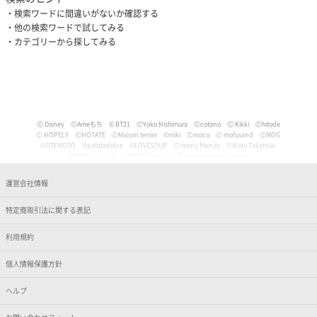
検索ワードに間違いがないか確認する
他の検索ワードで試してみる
カテゴリーから探してみる
Ⓒ Disney
ⒸAmeもち
© BT21
ⒸYoko Nishimura
Ⓒcotono
Ⓒ Kikki
Ⓒhitode
Ⓒ HOPELY
ⒸHOTATE
ⒸMaison terrier
©miki
Ⓒmoco
Ⓒ mofusand
ⒸMOG
©OTEMOTO
©patatadolce
©LOVESOUP
Ⓒ teeny friends
ⒸNato Takatsuki
ⒸWANI
Ⓒyaigi
© 2025 Yunbu m
Ⓒancoromochico-sensei
Ⓒやなせたかし/フレーベル館・TMS・NTV
Ⓒmizu
Ⓒいぬやよ
Ⓒいるか
Ⓒういり
Ⓒ うさぎ帝国
Ⓒうちゅうねこ
Ⓒうどん。
© Pankichi Anko
運営会社情報
Ⓒおけまる。
Film (C) 2006 Martin Movie Productions GmbH and Universal Studios. All Rights Reser
ved. curious George (C) & TM Houghton Mifflin comPany.
特定商取引法に関する表記
Ⓒナマケモノと化したOL
© jujumaru
ⒸKAWAISOUNI!
ⒸKoichiro
Ⓒtomoflys
ⒸMaeda Musashi
Ⓒ Kakao
Ⓒかなめなか
Ⓒかるめ
Ⓒかわらげ
ⒸDisney/Pixar
Ⓒ Nintendo / HAL Laboratory, Inc.
Ⓒガゥ
©gawako
利用規約
ⒸKano Kitamura
Ⓒ TORIDORI tama
Ⓒkyu
Ⓒくしゃかわ
ⒸNORICOPO／小学館
ⒸBANDAI
© HOPELY
個人情報保護方針
©臼井儀人／双葉社・シンエイ・テレビ朝日・ADK
Ⓒ'05,'24 SANRIO Ⓛ
Ⓒ'13,'24 SANRIO Ⓛ
Ⓒ'88,'24 SANRIO Ⓛ
ⒸKoguma Hikari
ⒸKen Wakayama/Koguma-sha
Ⓒdwarf
©GEEK WONDERS
©KomeAnime
ヘルプ
Ⓒこりす
Ⓒころんびぁ
Ⓒこんぺ伊藤
©カオリユカリ
Ⓒ'82,'24 SANRIO Ⓛ
© 2025 ぶんち
Ⓒsango.
Ⓒ'01,'76,'82,'86,'88,'93,'95,'24 SANRIO Ⓛ