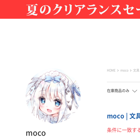
HOME
moco
文具
在庫商品のみ
moco | 
条件に一致す
moco