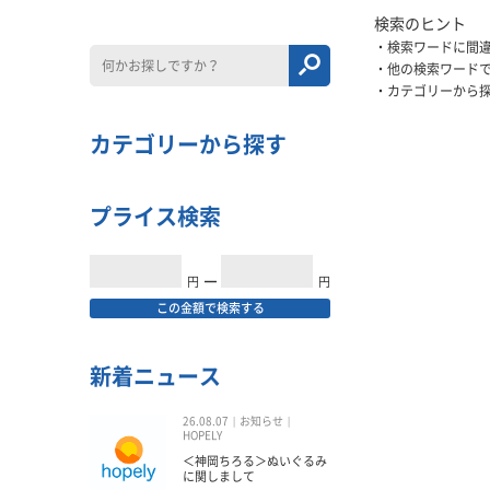
検索のヒント
検索ワードに間
他の検索ワード
カテゴリーから
カテゴリーから探す
プライス検索
円
━
円
この金額で検索する
新着ニュース
26.08.07
お知らせ
HOPELY
＜神岡ちろる＞ぬいぐるみ
に関しまして