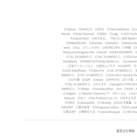
Ⓒ Disney
ⒸAmeもち
© BT21
ⒸYoko Nishimura
Ⓒco
friends
ⒸNato Takatsuki
ⒸWANI
Ⓒyaigi
© 2025 Yun
Pankichi Anko
Ⓒおけまる。
Film (C) 2006 Martin
ⒸKAWAISOUNI!
ⒸKoichiro
Ⓒtomoflys
ⒸMaeda Mus
tama
Ⓒkyu
Ⓒくしゃかわ
ⒸNORICOPO／小学館
Ⓒ
Wakayama/Koguma-sha
Ⓒdwarf
©GEEK WONDERS
©
Ⓒ'01,'24 SANRIO Ⓛ
Ⓒ'04,'24 SANRIO Ⓛ
©︎ 2020 Yur
©toriatama
ⒸATAMOTO/Frontier Works Inc.
Ⓒyumemi
/ 日本アニメーション
Ⓒ田中ムイヤク
©️CHAPPY
Ⓒ
©️2024.driedflower
ⒸFujiko-Pro
Ⓒ'84,'24 SANRIO Ⓛ
＠
SANRIO Ⓛ
Ⓒ'93,'24 SANRIO Ⓛ
Ⓒ2024 Alice Taylor & T
Ⓒぴろ瀬
@SDP
Ⓒrerere
ⒸPEPOYO
ほうき星
Ⓒ'89,'24 SANRIO Ⓛ
©さとキチ
Copyright © POPLAR Pu
SANRIO Ⓛ
Ⓒ BitStar
Ⓒmarmot addict
©️mi
ⒸNHK・
Ⓒ shigemi
Ⓒ Moomin Characters ™
Ⓒむーらん
©Jun I
moriyura
Ⓒゆぅ
© No Problem Cat / Yu
Ⓒゆずよもぎ
KYOKO
© sakuraoriko
© Yukoring
@2025 冬島暮
© 
NDHDMT
Ⓒ星の紅茶
ⒸHarugasumi milina
©2025 yuzuk
Ⓒ真の点P
Ⓒ神岡ちろる
© soranoharappa
Ⓒ 1992 Stu
運営会社情報