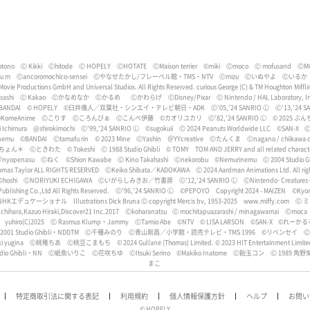
tono
Ⓒ Kikki
Ⓒhitode
Ⓒ HOPELY
ⒸHOTATE
ⒸMaison terrier
©miki
Ⓒmoco
Ⓒ mofusand
ⒸM
bu m
Ⓒancoromochico-sensei
Ⓒやなせたかし/フレーベル館・TMS・NTV
Ⓒmizu
Ⓒいぬやよ
Ⓒいるか
 Movie Productions GmbH and Universal Studios. All Rights Reserved. curious George (C) & TM Houghton Miff
ashi
Ⓒ Kakao
Ⓒかなめなか
Ⓒかるめ
Ⓒかわらげ
ⒸDisney/Pixar
Ⓒ Nintendo / HAL Laboratory, I
BANDAI
© HOPELY
©臼井儀人／双葉社・シンエイ・テレビ朝日・ADK
Ⓒ'05,'24 SANRIO Ⓛ
Ⓒ'13,'24 S
KomeAnime
Ⓒこりす
Ⓒころんびぁ
Ⓒこんぺ伊藤
©カオリユカリ
Ⓒ'82,'24 SANRIO Ⓛ
© 2025 ぶん
i Ichimura
@shirokimochi
Ⓒ'99,'24 SANRIO Ⓛ
©sugokuii
Ⓒ 2024 Peanuts Worldwide LLC
©SAN-X
Ⓒ
nemu
©BANDAI
Ⓒtamafu rin
©︎ 2023 Mine
ⒸYashin
＠YYcreative
Ⓒたんくま
Ⓒnagano / chiikawa c
ちょん＊
Ⓒときわた
© Tokeshi
Ⓒ 1988 Studio Ghibli
© TOMY
TOM AND JERRY and all related characte
nyopenasu
Ⓒねく
©️Shion Kawabe
Ⓒ Kino Takahashi
Ⓒnekorobu
©Nemurinemu
Ⓒ 2004 Studio 
homas Taylor ALL RIGHTS RESERVED
ⒸKeiko Shibata／KADOKAWA
Ⓒ 2024 Aardman Animations Ltd. All rig
©hoshi
ⒸNORIYUKI ECHIGAWA
Ⓒいがらしみきお／竹書房
Ⓒ'12,'24 SANRIO Ⓛ
ⒸNintendo･Creatures
blishing Co.,Ltd All Rights Reserved.
Ⓒ'96,'24 SANRIO Ⓛ
©︎PEPOYO
Copyright 2024 - MAIZEN
©Kyo
NHKエデュケーショナル
Illustrations Dick Bruna Ⓒ copyright Mercis bv, 1953-2025 www.miffy.com
Ⓒ 
chihara,Kazuo Hiraki,Discover21 Inc.2017
Ⓒkoharanatsu
Ⓒ mochitapuazarashi / minagawamai
Ⓒmoca
yuhiro(C)2025
Ⓒ Rasmus Klump・Jammy
ⒸTamio Abe
©︎NTV
© LISA LARSON
©SAN-X
©︎れーかる
2001 Studio Ghibli・NDDTM
Ⓒ千種みのり
Ⓒ青山剛昌／小学館・読売テレビ・TMS 1996
©リベンセイ
ⒸS
i yugina
Ⓒ桃稚ちあ
Ⓒ桃豆こまもち
© 2024 Gullane (Thomas) Limited. © 2023 HIT Entertainment Limite
dio Ghibli・NN
Ⓒ紙魚いりこ
Ⓒ花咲ちゆ
ⒸItsuki Serino
©Makiko Inatome
Ⓒ飴玉コン
Ⓒ 1989 角野栄
まこ
特定商取引法に関する表記
利用規約
個人情報保護方針
ヘルプ
お問い
© HOPELY