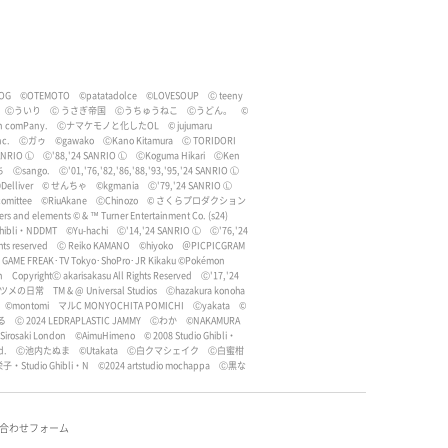
OG
©OTEMOTO
©patatadolce
©LOVESOUP
Ⓒ teeny
Ⓒういり
Ⓒ うさぎ帝国
Ⓒうちゅうねこ
Ⓒうどん。
©
lin comPany.
Ⓒナマケモノと化したOL
© jujumaru
nc.
Ⓒガゥ
©gawako
ⒸKano Kitamura
Ⓒ TORIDORI
ANRIO Ⓛ
Ⓒ'88,'24 SANRIO Ⓛ
ⒸKoguma Hikari
ⒸKen
ち
Ⓒsango.
Ⓒ'01,'76,'82,'86,'88,'93,'95,'24 SANRIO Ⓛ
Delliver
© せんちゃ
©kgmania
Ⓒ'79,'24 SANRIO Ⓛ
omittee
©RiuAkane
ⒸChinozo
© さくらプロダクション
rs and elements © & ™ Turner Entertainment Co. (s24)
Ghibli・NDDMT
©︎Yu-hachi
Ⓒ'14,'24 SANRIO Ⓛ
Ⓒ'76,'24
hts reserved
Ⓒ Reiko KAMANO
©︎hiyoko
＠PICPICGRAM
･GAME FREAK･TV Tokyo･ShoPro･JR Kikaku ©Pokémon
n
CopyrightⒸ akarisakasu All Rights Reserved
Ⓒ'17,'24
ミツメの日常
TM & @ Universal Studios
Ⓒhazakura konoha
©︎montomi
マルC MONYOCHITA POMICHI
Ⓒyakata
©︎
る
Ⓒ 2024 LEDRAPLASTIC JAMMY
Ⓒわか
©NAKAMURA
irosaki London
©AimuHimeno
© 2008 Studio Ghibli・
d.
Ⓒ池内たぬま
©Utakata
Ⓒ白クマシェイク
Ⓒ白蜜柑
子・Studio Ghibli・N
©︎2024 artstudio mochappa
Ⓒ黒な
合わせフォーム