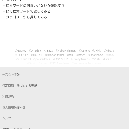
検索ワードに間違いがないか確認する
他の検索ワードで試してみる
カテゴリーから探してみる
Ⓒ Disney
ⒸAmeもち
© BT21
ⒸYoko Nishimura
Ⓒcotono
Ⓒ Kikki
Ⓒhitode
Ⓒ HOPELY
ⒸHOTATE
ⒸMaison terrier
©miki
Ⓒmoco
Ⓒ mofusand
ⒸMOG
©OTEMOTO
©patatadolce
©LOVESOUP
Ⓒ teeny friends
ⒸNato Takatsuki
ⒸWANI
Ⓒyaigi
© 2025 Yunbu m
Ⓒancoromochico-sensei
Ⓒやなせたかし/フレーベル館・TMS・NTV
Ⓒmizu
Ⓒいぬやよ
Ⓒいるか
Ⓒういり
Ⓒ うさぎ帝国
Ⓒうちゅうねこ
Ⓒうどん。
© Pankichi Anko
運営会社情報
Ⓒおけまる。
Film (C) 2006 Martin Movie Productions GmbH and Universal Studios. All Rights Reser
ved. curious George (C) & TM Houghton Mifflin comPany.
特定商取引法に関する表記
Ⓒナマケモノと化したOL
© jujumaru
ⒸKAWAISOUNI!
ⒸKoichiro
Ⓒtomoflys
ⒸMaeda Musashi
Ⓒ Kakao
Ⓒかなめなか
Ⓒかるめ
Ⓒかわらげ
ⒸDisney/Pixar
Ⓒ Nintendo / HAL Laboratory, Inc.
Ⓒガゥ
©gawako
利用規約
ⒸKano Kitamura
Ⓒ TORIDORI tama
Ⓒkyu
Ⓒくしゃかわ
ⒸNORICOPO／小学館
ⒸBANDAI
© HOPELY
個人情報保護方針
©臼井儀人／双葉社・シンエイ・テレビ朝日・ADK
Ⓒ'05,'24 SANRIO Ⓛ
Ⓒ'13,'24 SANRIO Ⓛ
Ⓒ'88,'24 SANRIO Ⓛ
ⒸKoguma Hikari
ⒸKen Wakayama/Koguma-sha
Ⓒdwarf
©GEEK WONDERS
©KomeAnime
ヘルプ
Ⓒこりす
Ⓒころんびぁ
Ⓒこんぺ伊藤
©カオリユカリ
Ⓒ'82,'24 SANRIO Ⓛ
© 2025 ぶんち
Ⓒsango.
Ⓒ'01,'76,'82,'86,'88,'93,'95,'24 SANRIO Ⓛ