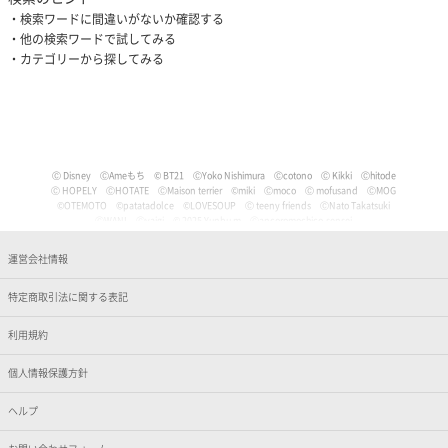
検索ワードに間違いがないか確認する
他の検索ワードで試してみる
カテゴリーから探してみる
Ⓒ Disney
ⒸAmeもち
© BT21
ⒸYoko Nishimura
Ⓒcotono
Ⓒ Kikki
Ⓒhitode
Ⓒ HOPELY
ⒸHOTATE
ⒸMaison terrier
©miki
Ⓒmoco
Ⓒ mofusand
ⒸMOG
©OTEMOTO
©patatadolce
©LOVESOUP
Ⓒ teeny friends
ⒸNato Takatsuki
ⒸWANI
Ⓒyaigi
© 2025 Yunbu m
Ⓒancoromochico-sensei
Ⓒやなせたかし/フレーベル館・TMS・NTV
Ⓒmizu
Ⓒいぬやよ
Ⓒいるか
Ⓒういり
Ⓒ うさぎ帝国
Ⓒうちゅうねこ
Ⓒうどん。
© Pankichi Anko
運営会社情報
Ⓒおけまる。
Film (C) 2006 Martin Movie Productions GmbH and Universal Studios. All Rights Reser
ved. curious George (C) & TM Houghton Mifflin comPany.
特定商取引法に関する表記
Ⓒナマケモノと化したOL
© jujumaru
ⒸKAWAISOUNI!
ⒸKoichiro
Ⓒtomoflys
ⒸMaeda Musashi
Ⓒ Kakao
Ⓒかなめなか
Ⓒかるめ
Ⓒかわらげ
ⒸDisney/Pixar
Ⓒ Nintendo / HAL Laboratory, Inc.
Ⓒガゥ
©gawako
利用規約
ⒸKano Kitamura
Ⓒ TORIDORI tama
Ⓒkyu
Ⓒくしゃかわ
ⒸNORICOPO／小学館
ⒸBANDAI
© HOPELY
個人情報保護方針
©臼井儀人／双葉社・シンエイ・テレビ朝日・ADK
Ⓒ'05,'24 SANRIO Ⓛ
Ⓒ'13,'24 SANRIO Ⓛ
Ⓒ'88,'24 SANRIO Ⓛ
ⒸKoguma Hikari
ⒸKen Wakayama/Koguma-sha
Ⓒdwarf
©GEEK WONDERS
©KomeAnime
ヘルプ
Ⓒこりす
Ⓒころんびぁ
Ⓒこんぺ伊藤
©カオリユカリ
Ⓒ'82,'24 SANRIO Ⓛ
© 2025 ぶんち
Ⓒsango.
Ⓒ'01,'76,'82,'86,'88,'93,'95,'24 SANRIO Ⓛ