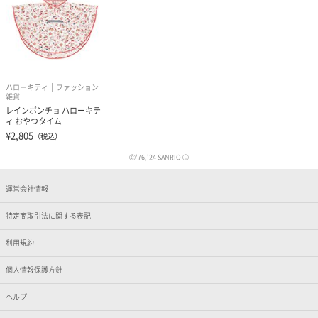
ハローキティ
ファッション
雑貨
レインポンチョ ハローキテ
ィ おやつタイム
¥2,805
（税込）
Ⓒ'76,'24 SANRIO Ⓛ
運営会社情報
特定商取引法に関する表記
利用規約
個人情報保護方針
ヘルプ