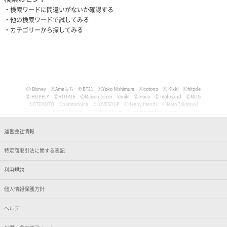
検索ワードに間違いがないか確認する
他の検索ワードで試してみる
カテゴリーから探してみる
Ⓒ Disney
ⒸAmeもち
© BT21
ⒸYoko Nishimura
Ⓒcotono
Ⓒ Kikki
Ⓒhitode
Ⓒ HOPELY
ⒸHOTATE
ⒸMaison terrier
©miki
Ⓒmoco
Ⓒ mofusand
ⒸMOG
©OTEMOTO
©patatadolce
©LOVESOUP
Ⓒ teeny friends
ⒸNato Takatsuki
ⒸWANI
Ⓒyaigi
© 2025 Yunbu m
Ⓒancoromochico-sensei
Ⓒやなせたかし/フレーベル館・TMS・NTV
Ⓒmizu
Ⓒいぬやよ
Ⓒいるか
Ⓒういり
Ⓒ うさぎ帝国
Ⓒうちゅうねこ
Ⓒうどん。
© Pankichi Anko
運営会社情報
Ⓒおけまる。
Film (C) 2006 Martin Movie Productions GmbH and Universal Studios. All Rights Reser
ved. curious George (C) & TM Houghton Mifflin comPany.
特定商取引法に関する表記
Ⓒナマケモノと化したOL
© jujumaru
ⒸKAWAISOUNI!
ⒸKoichiro
Ⓒtomoflys
ⒸMaeda Musashi
Ⓒ Kakao
Ⓒかなめなか
Ⓒかるめ
Ⓒかわらげ
ⒸDisney/Pixar
Ⓒ Nintendo / HAL Laboratory, Inc.
Ⓒガゥ
©gawako
利用規約
ⒸKano Kitamura
Ⓒ TORIDORI tama
Ⓒkyu
Ⓒくしゃかわ
ⒸNORICOPO／小学館
ⒸBANDAI
© HOPELY
個人情報保護方針
©臼井儀人／双葉社・シンエイ・テレビ朝日・ADK
Ⓒ'05,'24 SANRIO Ⓛ
Ⓒ'13,'24 SANRIO Ⓛ
Ⓒ'88,'24 SANRIO Ⓛ
ⒸKoguma Hikari
ⒸKen Wakayama/Koguma-sha
Ⓒdwarf
©GEEK WONDERS
©KomeAnime
ヘルプ
Ⓒこりす
Ⓒころんびぁ
Ⓒこんぺ伊藤
©カオリユカリ
Ⓒ'82,'24 SANRIO Ⓛ
© 2025 ぶんち
Ⓒsango.
Ⓒ'01,'76,'82,'86,'88,'93,'95,'24 SANRIO Ⓛ