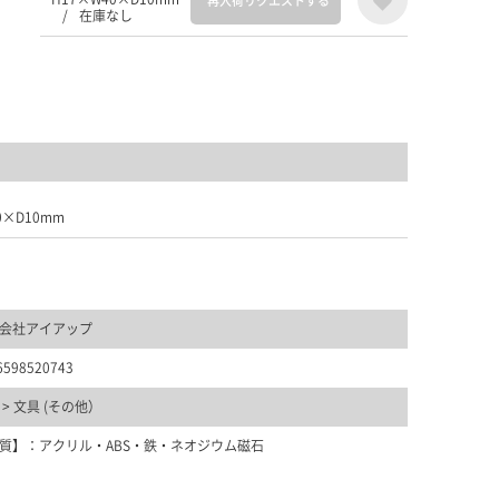
再入荷リクエストする
/
在庫なし
）
0×D10mm
会社アイアップ
6598520743
>
文具 (その他）
質】：アクリル・ABS・鉄・ネオジウム磁石