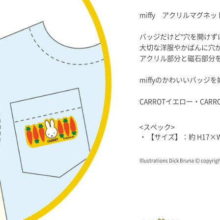
miffy アクリルマグネ
バッジだけど"穴を開けず
大切な洋服やかばんに穴
アクリル部分と磁石部分
miffyのかわいいバッ
CARROTイエロー・CAR
<スペック>
【サイズ】：約 H17×W
Illustrations Dick Bruna Ⓒ copyri