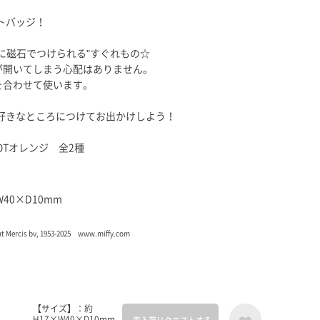
ットバッジ！
に磁石でつけられる"すぐれもの☆
が開いてしまう心配はありません。
を合わせて使います。
ジを好きなところにつけてお出かけしよう！
ROTオレンジ 全2種
40×D10mm
ght Mercis bv, 1953-2025 www.miffy.com
【サイズ】：約
H17×W40×D10mm