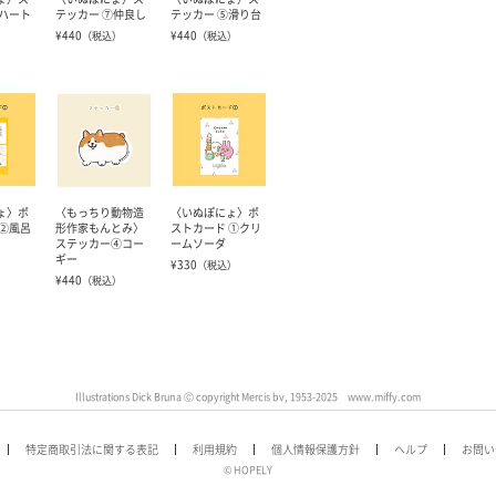
⑧ハート
テッカー ⑦仲良し
テッカー ⑤滑り台
¥440
¥440
）
（税込）
（税込）
ょ〉ポ
〈もっちり動物造
〈いぬぽにょ〉ポ
 ②風呂
形作家もんとみ〉
ストカード ①クリ
ステッカー④コー
ームソーダ
ギー
¥330
）
（税込）
¥440
（税込）
Illustrations Dick Bruna Ⓒ copyright Mercis bv, 1953-2025 www.miffy.com
特定商取引法に関する表記
利用規約
個人情報保護方針
ヘルプ
お問い
© HOPELY