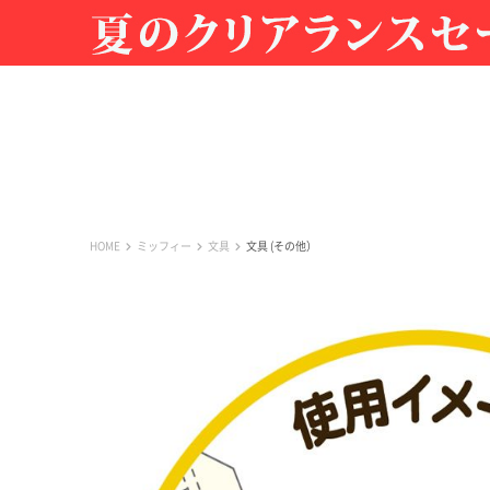
HOME
ミッフィー
文具
文具 (その他）