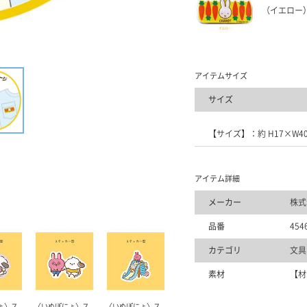
（イエロー
アイテムサイズ
サイズ
【サイズ】：約 H17×W4
アイテム詳細
メーカー
株式
品番
454
カテゴリ
文具
素材
【材
ょ〉ス
〈いぬぽにょ〉ス
〈いぬぽにょ〉ス