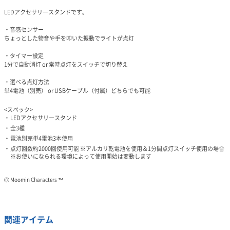
LEDアクセサリースタンドです。
・音感センサー
ちょっとした物音や手を叩いた振動でライトが点灯
・タイマー設定
1分で自動消灯 or 常時点灯をスイッチで切り替え
・選べる点灯方法
単4電池（別売） or USBケーブル（付属）どちらでも可能
<スペック>
LEDアクセサリースタンド
全3種
電池別売単4電池3本使用
点灯回数約2000回使用可能 ※アルカリ乾電池を使用＆1分間点灯スイッチ使用の場合
※お使いになられる環境によって使用開始は変動します
Ⓒ Moomin Characters ™
関連アイテム