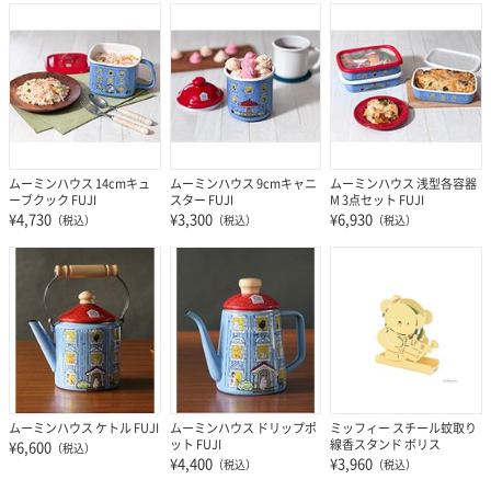
ムーミンハウス 14cmキュ
ムーミンハウス 9cmキャニ
ムーミンハウス 浅型各容器
ーブクック FUJI
スター FUJI
M 3点セット FUJI
¥4,730
¥3,300
¥6,930
（税込）
（税込）
（税込）
ミッフィー スチール蚊取り
ムーミンハウス ケトル FUJI
ムーミンハウス ドリップポ
線香スタンド ボリス
ット FUJI
¥6,600
（税込）
¥3,960
¥4,400
（税込）
（税込）