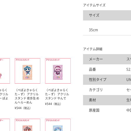
アイテムサイズ
サイズ
35cm
アイテム詳細
メーカー
ス
品番
52
性別タイプ
UN
カテゴリ
セ
ゃらく
〈ぺぽよきゃらく
〈ぺぽよきゃらく
アクリル
た～ず〉 アクリル
た～ず〉 アクリル
ー ぽよ
スタンド 夜歩及 め
スタンド やんで
素材
生
んへらーめん
¥544
（税込）
¥544
）
（税込）
原産国
中