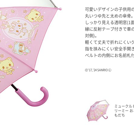
可愛いデザインの子供用
丸いつゆ先と太めの傘骨
しっかり見える透明窓(1面
縁に反射テープ付きで車
対側)。
軽くて丈夫で折れにくい
指を挟みにくい安全手開
ベルトの内側にお名前札
Ⓒ'17,'24 SANRIO Ⓛ
ミュークル
リーミー お
もだち