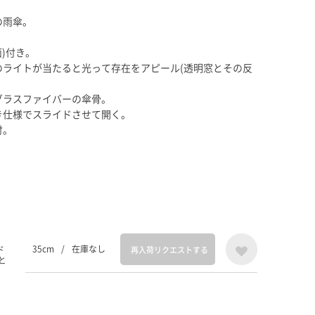
の雨傘。
。
)付き。
のライトが当たると光って存在をアピール(透明窓とその反
グラスファイバーの傘骨。
き仕様でスライドさせて開く。
付。
35cm
/
在庫なし
ド
再入荷リクエストする
と