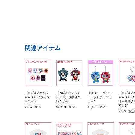
関連アイテム
〈ぺぽよきゃらく
〈ぺぽよきゃらく
〈ぽよろいど〉マ
〈ぺぽよき
た～ず〉 ブライン
た～ず〉夜歩及 ぬ
スコットボールチ
た～ず〉 
ドカード
いぐるみ
ェーン
キーホルダ
ろいど
¥264
¥2,750
¥1,650
（税込）
（税込）
（税込）
¥379
（税込