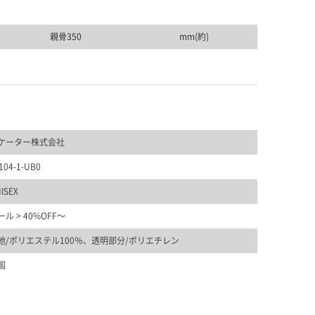
親骨350
mm(約)
ケーター株式会社
104-1-UB0
ISEX
ール
>
40%OFF〜
地/ポリエステル100％、透明部分/ポリエチレン
国