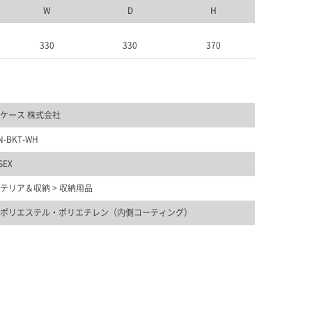
W
D
H
330
330
370
ケース 株式会社
-BKT-WH
SEX
テリア＆収納
>
収納用品
ポリエステル・ポリエチレン（内側コーティング）