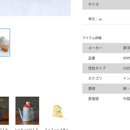
サイズ
単位：㎜
アイテム詳細
メーカー
東洋
品番
MMN
性別タイプ
UNI
カテゴリ
イン
素材
綿・
原産国
中国
ウス ケ
ムーミンハウス ド
ミッフィー スチー