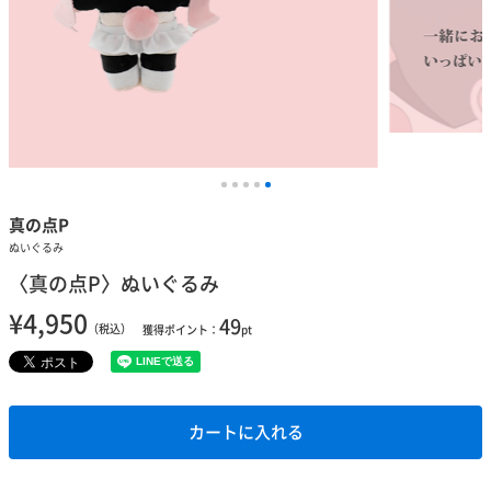
真の点P
ぬいぐるみ
〈真の点P〉ぬいぐるみ
¥4,950
49
（税込）
獲得ポイント：
pt
カートに入れる