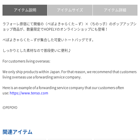
アイテム説明
アイテムサイズ
アイテム詳細
ラフォーレ原宿にて開催の〈ぺぽよきゃらくた～ず〉×〈ちのっ子〉のポップアップシ
ョップ商品が、数量限定でHOPELYのオンラインショップにも登場！
ぺぽよきゃらくた～ずが集合した可愛いトートバッグです。
しっかりとした素材なので普段使いに便利♪
For customers living overseas:
We only ship products within Japan. For that reason, we recommend that customers
living overseas use a forwarding service company.
Here is an example of a forwarding service company that our customers often
use:
https://www.tenso.com
ⒸPEPOYO
関連アイテム