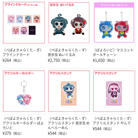
〈ぺぽよきゃらくた～ず〉
〈ぺぽよきゃらくた～ず〉
〈ぽよろいど〉マスコット
ブラインドカード
夜歩及 ぬいぐるみ
ボールチェーン
¥264
¥2,750
¥1,650
（税込）
（税込）
（税込）
〈ぺぽよきゃらくた～ず〉
〈ぺぽよきゃらくた～ず〉
〈ぺぽよきゃらくた～ず〉
アクリルキーホルダー ぽよ
アクリルスタンド 夜歩及 め
アクリルスタンド やんで
ろいど
んへらーめん
¥544
（税込）
¥379
¥544
（税込）
（税込）