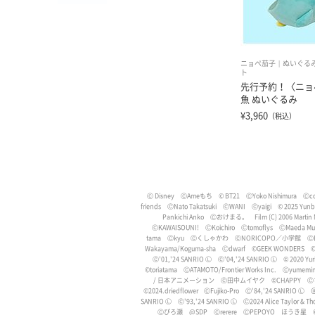
ニョペ茄子
ぬいぐる
ト
先行予約！〈ニョ
魚 ぬいぐるみ
¥3,960
（税込）
Ⓒ Disney
ⒸAmeもち
© BT21
ⒸYoko Nishimura
Ⓒco
friends
ⒸNato Takatsuki
ⒸWANI
Ⓒyaigi
© 2025 Yun
Pankichi Anko
Ⓒおけまる。
Film (C) 2006 Martin
ⒸKAWAISOUNI!
ⒸKoichiro
Ⓒtomoflys
ⒸMaeda Mus
tama
Ⓒkyu
Ⓒくしゃかわ
ⒸNORICOPO／小学館
Ⓒ
Wakayama/Koguma-sha
Ⓒdwarf
©GEEK WONDERS
©
Ⓒ'01,'24 SANRIO Ⓛ
Ⓒ'04,'24 SANRIO Ⓛ
©︎ 2020 Yur
©toriatama
ⒸATAMOTO/Frontier Works Inc.
Ⓒyumemi
/ 日本アニメーション
Ⓒ田中ムイヤク
©️CHAPPY
Ⓒ
©️2024.driedflower
ⒸFujiko-Pro
Ⓒ'84,'24 SANRIO Ⓛ
＠
SANRIO Ⓛ
Ⓒ'93,'24 SANRIO Ⓛ
Ⓒ2024 Alice Taylor & T
Ⓒぴろ瀬
@SDP
Ⓒrerere
ⒸPEPOYO
ほうき星