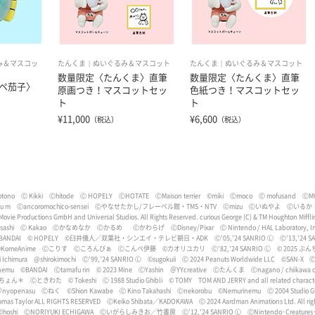
み＆マスコッ
たんくま
ぬいぐるみ＆マスコット
たんくま
ぬいぐるみ＆マスコット
数量限定〈たんくま〉直筆
数量限定〈たんくま〉直筆
ペ茄子〉
原画つき！マスコットセッ
色紙つき！マスコットセッ
ト
ト
¥11,000
¥6,600
（税込）
（税込）
tono
Ⓒ Kikki
Ⓒhitode
Ⓒ HOPELY
ⒸHOTATE
ⒸMaison terrier
©miki
Ⓒmoco
Ⓒ mofusand
ⒸM
bu m
Ⓒancoromochico-sensei
Ⓒやなせたかし/フレーベル館・TMS・NTV
Ⓒmizu
Ⓒいぬやよ
Ⓒいるか
 Movie Productions GmbH and Universal Studios. All Rights Reserved. curious George (C) & TM Houghton Miff
ashi
Ⓒ Kakao
Ⓒかなめなか
Ⓒかるめ
Ⓒかわらげ
ⒸDisney/Pixar
Ⓒ Nintendo / HAL Laboratory, I
BANDAI
© HOPELY
©臼井儀人／双葉社・シンエイ・テレビ朝日・ADK
Ⓒ'05,'24 SANRIO Ⓛ
Ⓒ'13,'24 S
KomeAnime
Ⓒこりす
Ⓒころんびぁ
Ⓒこんぺ伊藤
©カオリユカリ
Ⓒ'82,'24 SANRIO Ⓛ
© 2025 ぶん
i Ichimura
@shirokimochi
Ⓒ'99,'24 SANRIO Ⓛ
©sugokuii
Ⓒ 2024 Peanuts Worldwide LLC
©SAN-X
Ⓒ
nemu
©BANDAI
Ⓒtamafu rin
©︎ 2023 Mine
ⒸYashin
＠YYcreative
Ⓒたんくま
Ⓒnagano / chiikawa c
ちょん＊
Ⓒときわた
© Tokeshi
Ⓒ 1988 Studio Ghibli
© TOMY
TOM AND JERRY and all related characte
nyopenasu
Ⓒねく
©️Shion Kawabe
Ⓒ Kino Takahashi
Ⓒnekorobu
©Nemurinemu
Ⓒ 2004 Studio 
homas Taylor ALL RIGHTS RESERVED
ⒸKeiko Shibata／KADOKAWA
Ⓒ 2024 Aardman Animations Ltd. All rig
©hoshi
ⒸNORIYUKI ECHIGAWA
Ⓒいがらしみきお／竹書房
Ⓒ'12,'24 SANRIO Ⓛ
ⒸNintendo･Creatures