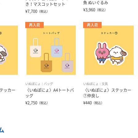
み
魚 ぬいぐるみ
き！マスコットセット
¥3,960
（税込）
¥7,700
（税込）
再入荷
再入荷
いぬぽにょ
バッグ
いぬぽにょ
文具
テッカー
〈いぬぽにょ〉A4トートバ
〈いぬぽにょ〉ステッカー
ッグ
⑦仲良し
¥2,750
¥440
（税込）
（税込）
ム