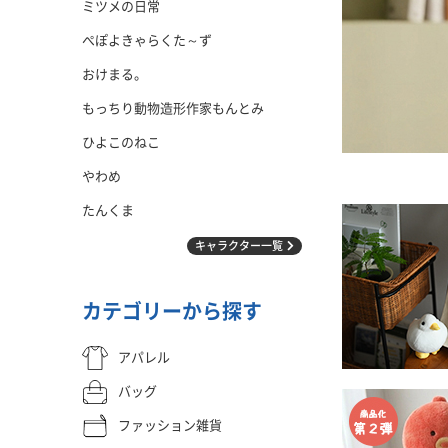
ミツメの日常
ぺぽよきゃらくた～ず
おけまる。
もっちり動物造形作家もんとみ
ひよこのねこ
やわめ
たんくま
キャラクター一覧
カテゴリーから探す
アパレル
バッグ
ファッション雑貨