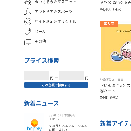
ぬいぐるみ＆マスコット
ミツメ ぬいぐる
¥4,400
（税込）
アウトドア＆スポーツ
サイト限定＆オリジナル
再入荷
セール
その他
プライス検索
円
━
円
いぬぽにょ
文具
この金額で検索する
〈いぬぽにょ〉ス
⑧ハート
¥440
（税込）
新着ニュース
26.08.07
お知らせ
HOPELY
新着アイテ
＜神岡ちろる＞ぬいぐるみ
に関しまして