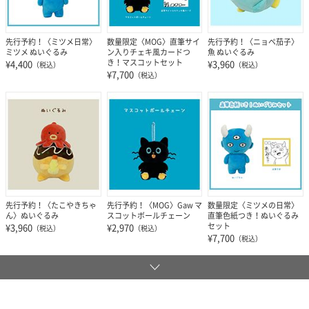
先行予約！〈ミツメ日常〉
数量限定〈MOG〉直筆サイ
先行予約！〈ニョペ茄子〉
ミツメ ぬいぐるみ
ン入りチェキ風カードつ
魚 ぬいぐるみ
き！マスコットセット
¥4,400
¥3,960
（税込）
（税込）
¥7,700
（税込）
先行予約！〈たこやきちゃ
先行予約！〈MOG〉Gaw マ
数量限定〈ミツメの日常〉
ん〉ぬいぐるみ
スコットボールチェーン
直筆色紙つき！ぬいぐるみ
セット
¥3,960
¥2,970
（税込）
（税込）
¥7,700
（税込）