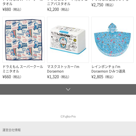
タオル
ニアバスタオル
¥2,750
（税込）
¥880
¥2,200
（税込）
（税込）
ドラえもん スーパークール
マスクストッカー I'm
レインポンチョ I'm
ミニタオル
Doraemon
Doraemon ひみつ道具
¥660
¥1,320
¥2,805
（税込）
（税込）
（税込）
ⒸFujiko-Pro
運営会社情報