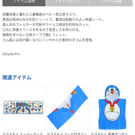
アイテム説明
アイテムサイズ
アイテム詳細
防塵効果に優れた三層構造のベビー用立体マスク。
表地は飛沫の水分を防ぐシートで、裏地は肌触りのよい快適シート。
真ん中のフィルターが花粉やウイルス飛沫を約99%カット。
口元に快適スペースを作るので息苦しさを和らげる。
隙間を作らない立体カーブで顔にフィット。
ゴム紐には耳が痛くなりにくいやわらか素材の平ゴムを使用。
ⒸFujiko-Pro
関連アイテム
ドラえもん スーパークール
ドラえもん フード付きジュ
ドラえもん 変身ポンチョ