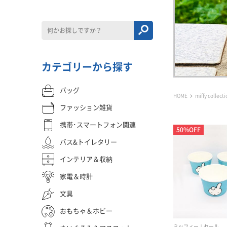
カテゴリーから探す
バッグ
HOME
miffy collecti
ファッション雑貨
携帯･スマートフォン関連
50%OFF
バス&トイレタリー
インテリア＆収納
家電＆時計
文具
おもちゃ＆ホビー
ミッフィー
セール