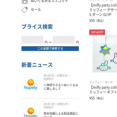
ぬいぐるみ＆マスコット
【miffy party col
セール
ミッフィー デザ
S ダーン GLYP
¥55
（税込）
プライス検索
50%OFF
円
━
円
この金額で検索する
新着ニュース
26.08.07
お知らせ
HOPELY
ミッフィー
セール
＜神岡ちろる＞ぬいぐるみ
【miffy party col
に関しまして
ミッフィー ギフトタ
¥55
（税込）
26.07.29
お知らせ
HOPELY
熊本地震による配送遅延に