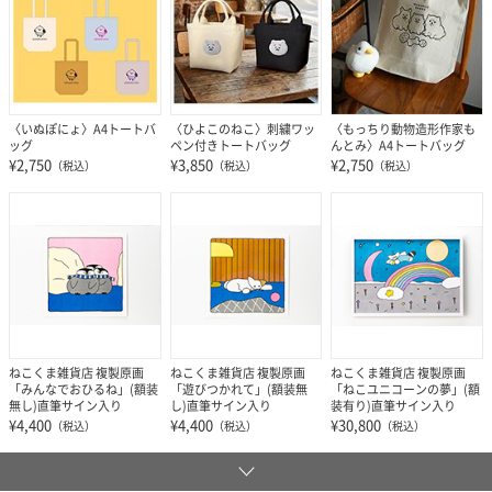
〈いぬぽにょ〉A4トートバ
〈ひよこのねこ〉刺繍ワッ
〈もっちり動物造形作家も
ッグ
ペン付きトートバッグ
んとみ〉A4トートバッグ
¥2,750
¥3,850
¥2,750
（税込）
（税込）
（税込）
ねこくま雑貨店 複製原画
ねこくま雑貨店 複製原画
ねこくま雑貨店 複製原画
「みんなでおひるね」(額装
「遊びつかれて」(額装無
「ねこユニコーンの夢」(額
無し)直筆サイン入り
し)直筆サイン入り
装有り)直筆サイン入り
¥4,400
¥4,400
¥30,800
（税込）
（税込）
（税込）