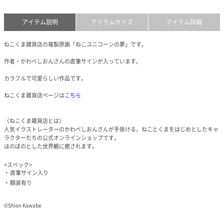
アイテム説明
アイテムサイズ
アイテム詳細
ねこくま雑貨店の複製原画「ねこユニコーンの夢」です。
作者・かわべしおんさんの直筆サインが入っています。
カラフルで可愛らしい作品です。
ねこくま雑貨店ページは
こちら
〈ねこくま雑貨店とは〉
人気イラストレーターのかわべしおんさんが手掛ける、ねことくまをはじめとしたキャ
ラクターたちの公式オンラインショップです。
ほのぼのとした世界観に癒されます。
<スペック>
直筆サイン入り
額装有り
©️Shion Kawabe