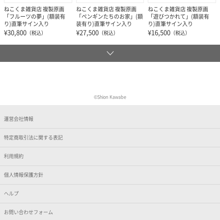
ねこくま雑貨店 複製原画
ねこくま雑貨店 複製原画
ねこくま雑貨店 複製原画
「フルーツの夢」(額装有
「ペンギンたちのお家」(額
「遊びつかれて」(額装有
り)直筆サイン入り
装有り)直筆サイン入り
り)直筆サイン入り
¥30,800
¥27,500
¥16,500
（税込）
（税込）
（税込）
©️Shion Kawabe
運営会社情報
特定商取引法に関する表記
利用規約
個人情報保護方針
ヘルプ
お問い合わせフォーム