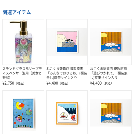
関連アイテム
ステンドグラス風ソープデ
ねこくま雑貨店 複製原画
ねこくま雑貨店 複製原画
ィスペンサー泡用（美女と
「みんなでおひるね」(額装
「遊びつかれて」(額装無
野獣）
無し)直筆サイン入り
し)直筆サイン入り
¥2,750
¥4,400
¥4,400
（税込）
（税込）
（税込）