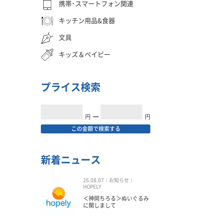
携帯･スマートフォン関連
キッチン用品&食器
文具
キッズ＆ベイビー
プライス検索
円
━
円
この金額で検索する
新着ニュース
26.08.07
お知らせ
HOPELY
＜神岡ちろる＞ぬいぐるみ
に関しまして