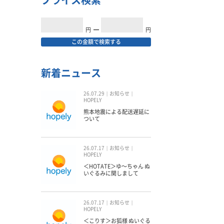
プライス検索
円
━
円
この金額で検索する
新着ニュース
26.07.29
お知らせ
HOPELY
熊本地震による配送遅延に
ついて
26.07.17
お知らせ
HOPELY
＜HOTATE＞ゆ〜ちゃん ぬ
いぐるみに関しまして
26.07.17
お知らせ
HOPELY
＜こりす＞お狐様 ぬいぐる