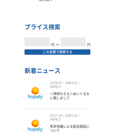
プライス検索
円
━
円
この金額で検索する
新着ニュース
26.08.07
お知らせ
HOPELY
＜神岡ちろる＞ぬいぐるみ
に関しまして
26.07.29
お知らせ
HOPELY
熊本地震による配送遅延に
ついて