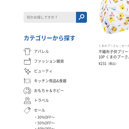
カテゴリーから探す
くまのプーさん
セー
アパレル
不織布子供プリー
10P くまのプーさ
ファッション雑貨
¥231
（税込）
ビューティ
キッチン用品&食器
おもちゃ＆ホビー
トラベル
セール
30%OFF〜
50%OFF〜
40%OFF〜