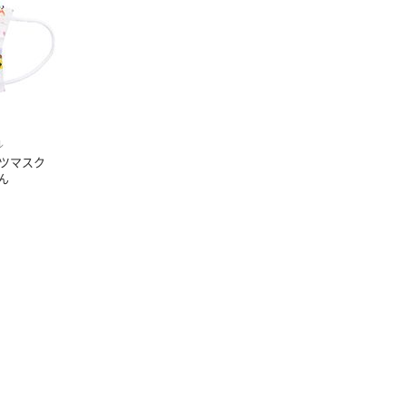
ル
ツマスク
ん