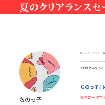
HOME
ちのっ子
予約商品のみ
ちのっ子 |
条件に一致す
ちのっ子