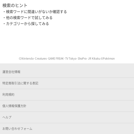
検索のヒント
検索ワードに間違いがないか確認する
他の検索ワードで試してみる
カテゴリーから探してみる
ⒸNintendo･Creatures･GAME FREAK･TV Tokyo･ShoPro･JR Kikaku ©Pokémon
運営会社情報
特定商取引法に関する表記
利用規約
個人情報保護方針
ヘルプ
お問い合わせフォーム