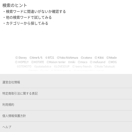
検索のヒント
検索ワードに間違いがないか確認する
他の検索ワードで試してみる
カテゴリーから探してみる
Ⓒ Disney
ⒸAmeもち
© BT21
ⒸYoko Nishimura
Ⓒcotono
Ⓒ Kikki
Ⓒhitode
Ⓒ HOPELY
ⒸHOTATE
ⒸMaison terrier
©miki
Ⓒmoco
Ⓒ mofusand
ⒸMOG
©OTEMOTO
©patatadolce
©LOVESOUP
Ⓒ teeny friends
ⒸNato Takatsuki
ⒸWANI
Ⓒyaigi
© 2025 Yunbu m
Ⓒancoromochico-sensei
Ⓒやなせたかし/フレーベル館・TMS・NTV
Ⓒmizu
Ⓒいぬやよ
Ⓒいるか
Ⓒういり
Ⓒ うさぎ帝国
Ⓒうちゅうねこ
Ⓒうどん。
© Pankichi Anko
運営会社情報
Ⓒおけまる。
Film (C) 2006 Martin Movie Productions GmbH and Universal Studios. All Rights Reser
ved. curious George (C) & TM Houghton Mifflin comPany.
特定商取引法に関する表記
Ⓒナマケモノと化したOL
© jujumaru
ⒸKAWAISOUNI!
ⒸKoichiro
Ⓒtomoflys
ⒸMaeda Musashi
Ⓒ Kakao
Ⓒかなめなか
Ⓒかるめ
Ⓒかわらげ
ⒸDisney/Pixar
Ⓒ Nintendo / HAL Laboratory, Inc.
Ⓒガゥ
©gawako
利用規約
ⒸKano Kitamura
Ⓒ TORIDORI tama
Ⓒkyu
Ⓒくしゃかわ
ⒸNORICOPO／小学館
ⒸBANDAI
© HOPELY
個人情報保護方針
©臼井儀人／双葉社・シンエイ・テレビ朝日・ADK
Ⓒ'05,'24 SANRIO Ⓛ
Ⓒ'13,'24 SANRIO Ⓛ
Ⓒ'88,'24 SANRIO Ⓛ
ⒸKoguma Hikari
ⒸKen Wakayama/Koguma-sha
Ⓒdwarf
©GEEK WONDERS
©KomeAnime
ヘルプ
Ⓒこりす
Ⓒころんびぁ
Ⓒこんぺ伊藤
©カオリユカリ
Ⓒ'82,'24 SANRIO Ⓛ