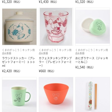
¥1,320
¥1,430
¥1,320
（税込）
（税込）
（税込）
くまのがっこう
キッチン用
くまのがっこう
キッチン用
くまのがっこう
キッチン用
品&食器
品&食器
品&食器
ラウンドストッカー（プレ
カフェスタッキングタンブ
おにぎりケース（ジャッキ
ゼントフォーミー）３３０
ラー（プレゼントフォーミ
ーとねこ）
ml
ー）
¥1,540
（税込）
¥2,420
¥660
（税込）
（税込）