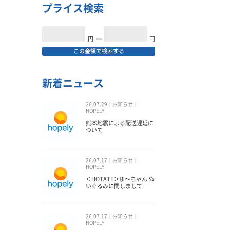
プライス検索
円
━
円
この金額で検索する
新着ニュース
26.07.29
お知らせ
HOPELY
熊本地震による配送遅延に
ついて
26.07.17
お知らせ
HOPELY
＜HOTATE＞ゆ〜ちゃん ぬ
いぐるみに関しまして
26.07.17
お知らせ
HOPELY