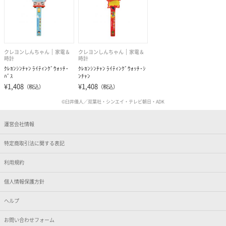
クレヨンしんちゃん
家電＆
クレヨンしんちゃん
家電＆
時計
時計
ｸﾚﾖﾝｼﾝﾁｬﾝ ﾗｲﾃｨﾝｸﾞｳｫｯﾁ･
ｸﾚﾖﾝｼﾝﾁｬﾝ ﾗｲﾃｨﾝｸﾞｳｫｯﾁ･ｼ
ﾊﾞｽ
ﾝﾁｬﾝ
¥1,408
¥1,408
（税込）
（税込）
©臼井儀人／双葉社・シンエイ・テレビ朝日・ADK
運営会社情報
特定商取引法に関する表記
利用規約
個人情報保護方針
ヘルプ
お問い合わせフォーム