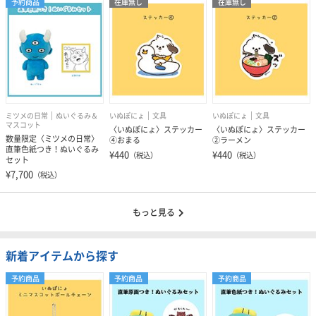
予約商品
在庫無し
在庫無し
ミツメの日常
ぬいぐるみ＆
いぬぽにょ
文具
いぬぽにょ
文具
マスコット
〈いぬぽにょ〉ステッカー
〈いぬぽにょ〉ステッカー
数量限定〈ミツメの日常〉
④おまる
②ラーメン
直筆色紙つき！ぬいぐるみ
¥440
¥440
（税込）
（税込）
セット
¥7,700
（税込）
もっと見る
新着アイテムから探す
予約商品
予約商品
予約商品