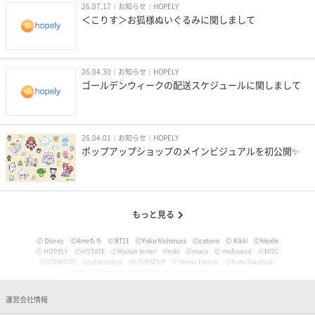
26.07.17
お知らせ
HOPELY
＜こりす＞お狐様ぬいぐるみに関しまして
26.04.30
お知らせ
HOPELY
ゴールデンウィークの配送スケジュールに関しまして
26.04.01
お知らせ
HOPELY
ポップアップショップのメインビジュアルを初公開✨
もっと見る
Ⓒ Disney
ⒸAmeもち
© BT21
ⒸYoko Nishimura
Ⓒcotono
Ⓒ Kikki
Ⓒhitode
Ⓒ HOPELY
ⒸHOTATE
ⒸMaison terrier
©miki
Ⓒmoco
Ⓒ mofusand
ⒸMOG
©OTEMOTO
©patatadolce
©LOVESOUP
Ⓒ teeny friends
ⒸNato Takatsuki
ⒸWANI
Ⓒyaigi
© 2025 Yunbu m
Ⓒancoromochico-sensei
Ⓒやなせたかし/フレーベル館・TMS・NTV
Ⓒmizu
Ⓒいぬやよ
Ⓒいるか
Ⓒういり
Ⓒ うさぎ帝国
Ⓒうちゅうねこ
Ⓒうどん。
© Pankichi Anko
運営会社情報
Ⓒおけまる。
Film (C) 2006 Martin Movie Productions GmbH and Universal Studios. All Rights Reser