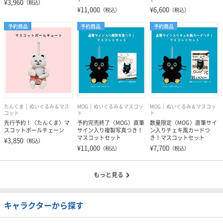
¥3,960
（税込）
¥11,000
¥6,600
（税込）
（税込）
予約商品
予約商品
予約商品
たんくま
ぬいぐるみ＆マス
MOG
ぬいぐるみ＆マスコッ
MOG
ぬいぐるみ＆マスコッ
コット
ト
ト
先行予約！〈たんくま〉マ
予約完売終了〈MOG〉直筆
数量限定〈MOG〉直筆サイ
スコットボールチェーン
サイン入り複製写真つき！
ン入りチェキ風カードつ
マスコットセット
き！マスコットセット
¥3,850
（税込）
¥11,000
¥7,700
（税込）
（税込）
もっと見る
キャラクターから探す