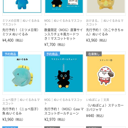
ミツメの日常
ぬいぐるみ＆
MOG
ぬいぐるみ＆マスコッ
おけまる。
ぬいぐるみ＆マ
マスコット
ト
スコット
先行予約！〈ミツメ日常〉
数量限定〈MOG〉直筆サイ
先行予約！〈たこやきちゃ
ミツメ ぬいぐるみ
ン入りチェキ風カードつ
ん〉ぬいぐるみ
き！マスコットセット
¥4,400
¥3,960
（税込）
（税込）
¥7,700
（税込）
予約商品
予約商品
在庫無し
ニョペ茄子
ぬいぐるみ＆マ
MOG
ぬいぐるみ＆マスコッ
いぬぽにょ
文具
スコット
ト
〈いぬぽにょ〉ステッカー
先行予約！〈ニョペ茄子〉
先行予約！〈MOG〉Gaw マ
③パジャマ
魚 ぬいぐるみ
スコットボールチェーン
¥440
（税込）
¥3,960
¥2,970
（税込）
（税込）