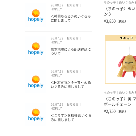
ちのっ子
ぬいぐるみ
26.08.07
お知らせ
〈ちのっ子〉ぬい
HOPELY
ンク
＜神岡ちろる＞ぬいぐるみ
に関しまして
¥3,850
（税込）
26.07.29
お知らせ
HOPELY
熊本地震による配送遅延に
ついて
26.07.17
お知らせ
HOPELY
＜HOTATE＞ゆ〜ちゃん ぬ
いぐるみに関しまして
ちのっ子
ぬいぐるみ
〈ちのっ子〉黄 
ボールチェーン
26.07.17
お知らせ
HOPELY
¥2,750
（税込）
＜こりす＞お狐様 ぬいぐる
みに関しまして