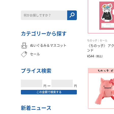
カテゴリーから探す
ちのっ子
セール
ぬいぐるみ＆マスコット
〈ちのっ子〉 ア
ンド
セール
¥544
（税込）
プライス検索
円
━
円
この金額で検索する
新着ニュース