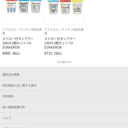
ドラえもん
キッチン用品&食
ドラえもん
キッチン用品&食
器
器
ストロー付タンブラー
ストロー付タンブラー
320ml 3個セット I'm
230ml 3個セット I'm
DORAEMON
DORAEMON
¥990
¥715
（税込）
（税込）
ⒸFujiko-Pro
運営会社情報
特定商取引法に関する表記
利用規約
個人情報保護方針
ヘルプ