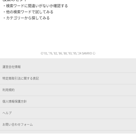
検索ワードに間違いがないか確認する
他の検索ワードで試してみる
カテゴリーから探してみる
Ⓒ'01,'76,'82,'86,'88,'93,'95,'24 SANRIO Ⓛ
運営会社情報
特定商取引法に関する表記
利用規約
個人情報保護方針
ヘルプ
お問い合わせフォーム