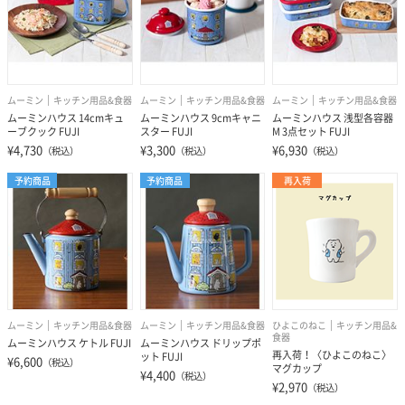
ムーミン
キッチン用品&食器
ムーミン
キッチン用品&食器
ムーミン
キッチン用品&食器
ムーミンハウス 14cmキュ
ムーミンハウス 9cmキャニ
ムーミンハウス 浅型各容器
ーブクック FUJI
スター FUJI
M 3点セット FUJI
¥4,730
¥3,300
¥6,930
（税込）
（税込）
（税込）
予約商品
予約商品
再入荷
ムーミン
キッチン用品&食器
ムーミン
キッチン用品&食器
ひよこのねこ
キッチン用品&
食器
ムーミンハウス ケトル FUJI
ムーミンハウス ドリップポ
再入荷！〈ひよこのねこ〉
ット FUJI
¥6,600
（税込）
マグカップ
¥4,400
（税込）
¥2,970
（税込）