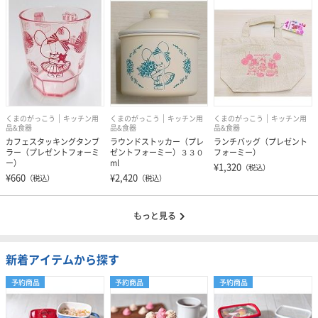
くまのがっこう
キッチン用
くまのがっこう
キッチン用
くまのがっこう
キッチン用
品&食器
品&食器
品&食器
カフェスタッキングタンブ
ラウンドストッカー（プレ
ランチバッグ（プレゼント
ラー（プレゼントフォーミ
ゼントフォーミー）３３０
フォーミー）
ー）
ml
¥1,320
（税込）
¥660
¥2,420
（税込）
（税込）
もっと見る
新着アイテムから探す
予約商品
予約商品
予約商品