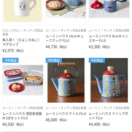
ひよこのねこ
キッチン用品&
ムーミン
キッチン用品&食器
ムーミン
キッチン用品&食器
食器
ムーミンハウス 14cmキュ
ムーミンハウス 9cmキャニ
再入荷！〈ひよこのねこ〉
ーブクック FUJI
スター FUJI
マグカップ
¥4,730
¥3,300
（税込）
（税込）
¥2,970
（税込）
予約商品
予約商品
予約商品
ムーミン
キッチン用品&食器
ムーミン
キッチン用品&食器
ムーミン
キッチン用品&食器
ムーミンハウス 浅型各容器
ムーミンハウス ケトル FUJI
ムーミンハウス ドリップポ
M 3点セット FUJI
ット FUJI
¥6,600
（税込）
¥6,930
¥4,400
（税込）
（税込）