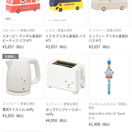
スヌーピー
家電＆時計
トミカ
家電＆時計
ミッフィー
家電＆時計
スヌーピー デジタル身長計
トミカ デジタル身長計 バス
ミッフィー デジタル身長計
ピーナッツ バス HTI
HTI
バス HTI
¥3,657
¥3,657
¥3,657
（税込）
（税込）
（税込）
在庫無し
ミッフィー
家電＆時計
クレヨンしんちゃん
家電＆
ミッフィー
家電＆時計
時計
電気ケトル 1.1L miffy
ポップアップトースター
ｸﾚﾖﾝｼﾝﾁｬﾝ ﾗｲﾃｨﾝｸﾞｳｫｯﾁ･
miffy
¥3,850
（税込）
ﾊﾞｽ
¥4,950
（税込）
¥1,408
（税込）