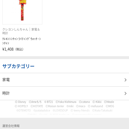
クレヨンしんちゃん
家電＆
時計
ｸﾚﾖﾝｼﾝﾁｬﾝ ﾗｲﾃｨﾝｸﾞｳｫｯﾁ･ｼ
ﾝﾁｬﾝ
¥1,408
（税込）
サブカテゴリー
家電
時計
Ⓒ Disney
ⒸAmeもち
© BT21
ⒸYoko Nishimura
Ⓒcotono
Ⓒ Kikki
Ⓒhitode
Ⓒ HOPELY
ⒸHOTATE
ⒸMaison terrier
©miki
Ⓒmoco
Ⓒ mofusand
ⒸMOG
©OTEMOTO
©patatadolce
©LOVESOUP
Ⓒ teeny friends
ⒸNato Takatsuki
ⒸWANI
Ⓒyaigi
© 2025 Yunbu m
Ⓒancoromochico-sensei
Ⓒやなせたかし/フレーベル館・TMS・NTV
Ⓒmizu
Ⓒいぬやよ
Ⓒいるか
Ⓒういり
Ⓒ うさぎ帝国
Ⓒうちゅうねこ
Ⓒうどん。
© Pankichi Anko
運営会社情報
Ⓒおけまる。