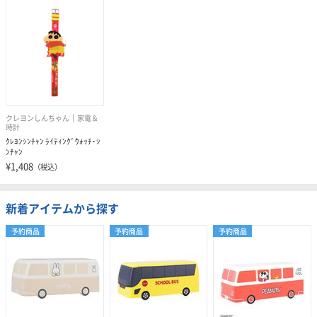
クレヨンしんちゃん
家電＆
時計
ｸﾚﾖﾝｼﾝﾁｬﾝ ﾗｲﾃｨﾝｸﾞｳｫｯﾁ･ｼ
ﾝﾁｬﾝ
¥1,408
（税込）
新着アイテムから探す
予約商品
予約商品
予約商品