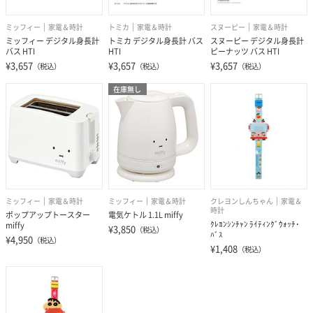
ミッフィー
家電＆時計
トミカ
家電＆時計
スヌーピー
家電＆時計
ミッフィー デジタル身長計
トミカ デジタル身長計 バス
スヌーピー デジタル身長計
バス HTI
HTI
ピーナッツ バス HTI
¥3,657
¥3,657
¥3,657
（税込）
（税込）
（税込）
在庫無し
ミッフィー
家電＆時計
クレヨンしんちゃん
家電＆
ミッフィー
家電＆時計
時計
電気ケトル 1.1L miffy
ポップアップトースター
ｸﾚﾖﾝｼﾝﾁｬﾝ ﾗｲﾃｨﾝｸﾞｳｫｯﾁ･
miffy
¥3,850
（税込）
ﾊﾞｽ
¥4,950
（税込）
¥1,408
（税込）