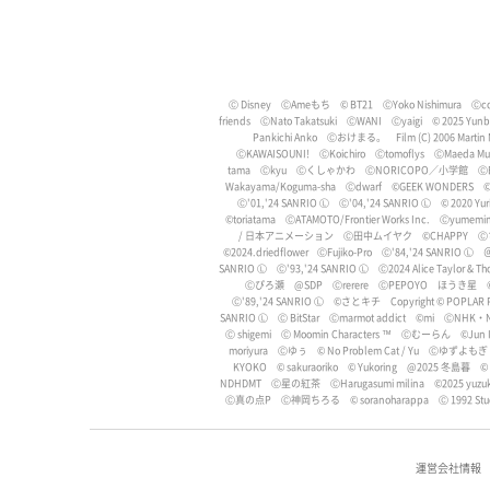
Ⓒ Disney
ⒸAmeもち
© BT21
ⒸYoko Nishimura
Ⓒco
friends
ⒸNato Takatsuki
ⒸWANI
Ⓒyaigi
© 2025 Yun
Pankichi Anko
Ⓒおけまる。
Film (C) 2006 Martin
ⒸKAWAISOUNI!
ⒸKoichiro
Ⓒtomoflys
ⒸMaeda Mus
tama
Ⓒkyu
Ⓒくしゃかわ
ⒸNORICOPO／小学館
Ⓒ
Wakayama/Koguma-sha
Ⓒdwarf
©GEEK WONDERS
©
Ⓒ'01,'24 SANRIO Ⓛ
Ⓒ'04,'24 SANRIO Ⓛ
©︎ 2020 Yur
©toriatama
ⒸATAMOTO/Frontier Works Inc.
Ⓒyumemi
/ 日本アニメーション
Ⓒ田中ムイヤク
©️CHAPPY
Ⓒ
©️2024.driedflower
ⒸFujiko-Pro
Ⓒ'84,'24 SANRIO Ⓛ
＠
SANRIO Ⓛ
Ⓒ'93,'24 SANRIO Ⓛ
Ⓒ2024 Alice Taylor & T
Ⓒぴろ瀬
@SDP
Ⓒrerere
ⒸPEPOYO
ほうき星
Ⓒ'89,'24 SANRIO Ⓛ
©さとキチ
Copyright © POPLAR Pu
SANRIO Ⓛ
Ⓒ BitStar
Ⓒmarmot addict
©️mi
ⒸNHK・
Ⓒ shigemi
Ⓒ Moomin Characters ™
Ⓒむーらん
©Jun I
moriyura
Ⓒゆぅ
© No Problem Cat / Yu
Ⓒゆずよもぎ
KYOKO
© sakuraoriko
© Yukoring
@2025 冬島暮
© 
NDHDMT
Ⓒ星の紅茶
ⒸHarugasumi milina
©2025 yuzuk
Ⓒ真の点P
Ⓒ神岡ちろる
© soranoharappa
Ⓒ 1992 Stu
運営会社情報