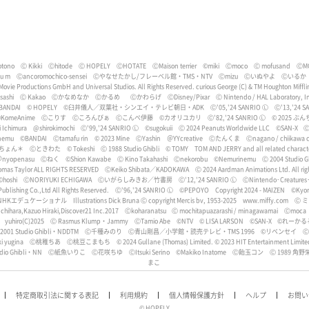
tono
Ⓒ Kikki
Ⓒhitode
Ⓒ HOPELY
ⒸHOTATE
ⒸMaison terrier
©miki
Ⓒmoco
Ⓒ mofusand
ⒸM
bu m
Ⓒancoromochico-sensei
Ⓒやなせたかし/フレーベル館・TMS・NTV
Ⓒmizu
Ⓒいぬやよ
Ⓒいるか
 Movie Productions GmbH and Universal Studios. All Rights Reserved. curious George (C) & TM Houghton Miff
ashi
Ⓒ Kakao
Ⓒかなめなか
Ⓒかるめ
Ⓒかわらげ
ⒸDisney/Pixar
Ⓒ Nintendo / HAL Laboratory, I
BANDAI
© HOPELY
©臼井儀人／双葉社・シンエイ・テレビ朝日・ADK
Ⓒ'05,'24 SANRIO Ⓛ
Ⓒ'13,'24 S
KomeAnime
Ⓒこりす
Ⓒころんびぁ
Ⓒこんぺ伊藤
©カオリユカリ
Ⓒ'82,'24 SANRIO Ⓛ
© 2025 ぶん
i Ichimura
@shirokimochi
Ⓒ'99,'24 SANRIO Ⓛ
©sugokuii
Ⓒ 2024 Peanuts Worldwide LLC
©SAN-X
Ⓒ
nemu
©BANDAI
Ⓒtamafu rin
©︎ 2023 Mine
ⒸYashin
＠YYcreative
Ⓒたんくま
Ⓒnagano / chiikawa c
ちょん＊
Ⓒときわた
© Tokeshi
Ⓒ 1988 Studio Ghibli
© TOMY
TOM AND JERRY and all related characte
nyopenasu
Ⓒねく
©️Shion Kawabe
Ⓒ Kino Takahashi
Ⓒnekorobu
©Nemurinemu
Ⓒ 2004 Studio 
homas Taylor ALL RIGHTS RESERVED
ⒸKeiko Shibata／KADOKAWA
Ⓒ 2024 Aardman Animations Ltd. All rig
©hoshi
ⒸNORIYUKI ECHIGAWA
Ⓒいがらしみきお／竹書房
Ⓒ'12,'24 SANRIO Ⓛ
ⒸNintendo･Creatures
blishing Co.,Ltd All Rights Reserved.
Ⓒ'96,'24 SANRIO Ⓛ
©︎PEPOYO
Copyright 2024 - MAIZEN
©Kyo
NHKエデュケーショナル
Illustrations Dick Bruna Ⓒ copyright Mercis bv, 1953-2025 www.miffy.com
Ⓒ 
chihara,Kazuo Hiraki,Discover21 Inc.2017
Ⓒkoharanatsu
Ⓒ mochitapuazarashi / minagawamai
Ⓒmoca
yuhiro(C)2025
Ⓒ Rasmus Klump・Jammy
ⒸTamio Abe
©︎NTV
© LISA LARSON
©SAN-X
©︎れーかる
2001 Studio Ghibli・NDDTM
Ⓒ千種みのり
Ⓒ青山剛昌／小学館・読売テレビ・TMS 1996
©リベンセイ
ⒸS
i yugina
Ⓒ桃稚ちあ
Ⓒ桃豆こまもち
© 2024 Gullane (Thomas) Limited. © 2023 HIT Entertainment Limite
dio Ghibli・NN
Ⓒ紙魚いりこ
Ⓒ花咲ちゆ
ⒸItsuki Serino
©Makiko Inatome
Ⓒ飴玉コン
Ⓒ 1989 角野栄
まこ
特定商取引法に関する表記
利用規約
個人情報保護方針
ヘルプ
お問い
© HOPELY