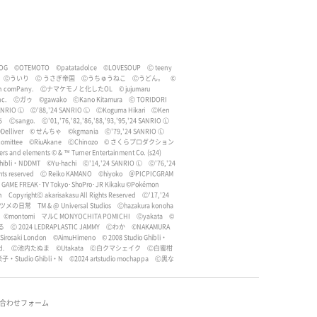
OG
©OTEMOTO
©patatadolce
©LOVESOUP
Ⓒ teeny
Ⓒういり
Ⓒ うさぎ帝国
Ⓒうちゅうねこ
Ⓒうどん。
©
lin comPany.
Ⓒナマケモノと化したOL
© jujumaru
nc.
Ⓒガゥ
©gawako
ⒸKano Kitamura
Ⓒ TORIDORI
ANRIO Ⓛ
Ⓒ'88,'24 SANRIO Ⓛ
ⒸKoguma Hikari
ⒸKen
ち
Ⓒsango.
Ⓒ'01,'76,'82,'86,'88,'93,'95,'24 SANRIO Ⓛ
Delliver
© せんちゃ
©kgmania
Ⓒ'79,'24 SANRIO Ⓛ
omittee
©RiuAkane
ⒸChinozo
© さくらプロダクション
rs and elements © & ™ Turner Entertainment Co. (s24)
Ghibli・NDDMT
©︎Yu-hachi
Ⓒ'14,'24 SANRIO Ⓛ
Ⓒ'76,'24
hts reserved
Ⓒ Reiko KAMANO
©︎hiyoko
＠PICPICGRAM
･GAME FREAK･TV Tokyo･ShoPro･JR Kikaku ©Pokémon
n
CopyrightⒸ akarisakasu All Rights Reserved
Ⓒ'17,'24
ミツメの日常
TM & @ Universal Studios
Ⓒhazakura konoha
©︎montomi
マルC MONYOCHITA POMICHI
Ⓒyakata
©︎
る
Ⓒ 2024 LEDRAPLASTIC JAMMY
Ⓒわか
©NAKAMURA
irosaki London
©AimuHimeno
© 2008 Studio Ghibli・
d.
Ⓒ池内たぬま
©Utakata
Ⓒ白クマシェイク
Ⓒ白蜜柑
子・Studio Ghibli・N
©︎2024 artstudio mochappa
Ⓒ黒な
合わせフォーム