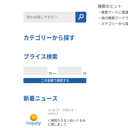
検索のヒント
検索ワードに間
他の検索ワード
カテゴリーから
カテゴリーから探す
プライス検索
円
━
円
この金額で検索する
新着ニュース
26.08.07
お知らせ
HOPELY
＜神岡ちろる＞ぬいぐるみ
に関しまして