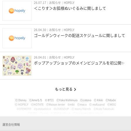
26.07.17
お知らせ
HOPELY
＜こりす＞お狐様ぬいぐるみに関しまして
26.04.30
お知らせ
HOPELY
ゴールデンウィークの配送スケジュールに関しまして
26.04.01
お知らせ
HOPELY
ポップアップショップのメインビジュアルを初公開✨
もっと見る
Ⓒ Disney
ⒸAmeもち
© BT21
ⒸYoko Nishimura
Ⓒcotono
Ⓒ Kikki
Ⓒhitode
Ⓒ HOPELY
ⒸHOTATE
ⒸMaison terrier
©miki
Ⓒmoco
Ⓒ mofusand
ⒸMOG
©OTEMOTO
©patatadolce
©LOVESOUP
Ⓒ teeny friends
ⒸNato Takatsuki
ⒸWANI
Ⓒyaigi
© 2025 Yunbu m
Ⓒancoromochico-sensei
Ⓒやなせたかし/フレーベル館・TMS・NTV
Ⓒmizu
Ⓒいぬやよ
Ⓒいるか
Ⓒういり
Ⓒ うさぎ帝国
Ⓒうちゅうねこ
Ⓒうどん。
© Pankichi Anko
運営会社情報
Ⓒおけまる。
Film (C) 2006 Martin Movie Productions GmbH and Universal Studios. All Rights Reser