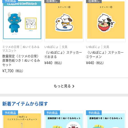
予約商品
在庫無し
在庫無し
ミツメの日常
ぬいぐるみ＆
いぬぽにょ
文具
いぬぽにょ
文具
マスコット
〈いぬぽにょ〉ステッカー
〈いぬぽにょ〉ステッカー
数量限定〈ミツメの日常〉
④おまる
②ラーメン
直筆色紙つき！ぬいぐるみ
¥440
¥440
（税込）
（税込）
セット
¥7,700
（税込）
もっと見る
新着アイテムから探す
予約商品
予約商品
予約商品