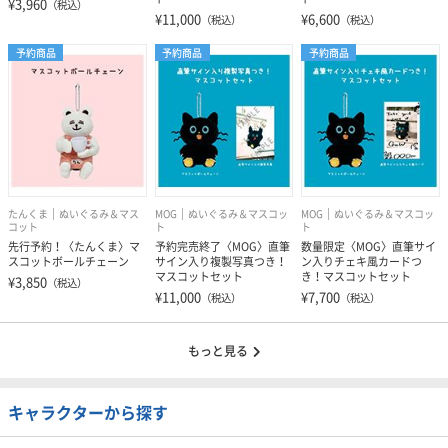
¥3,960
（税込）
¥11,000
¥6,600
（税込）
（税込）
予約商品
予約商品
予約商品
たんくま
ぬいぐるみ＆マス
MOG
ぬいぐるみ＆マスコッ
MOG
ぬいぐるみ＆マスコッ
コット
ト
ト
先行予約！〈たんくま〉マ
予約完売終了〈MOG〉直筆
数量限定〈MOG〉直筆サイ
スコットボールチェーン
サイン入り複製写真つき！
ン入りチェキ風カードつ
マスコットセット
き！マスコットセット
¥3,850
（税込）
¥11,000
¥7,700
（税込）
（税込）
もっと見る
キャラクターから探す