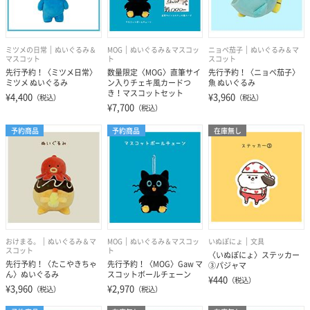
ミツメの日常
ぬいぐるみ＆
MOG
ぬいぐるみ＆マスコッ
ニョペ茄子
ぬいぐるみ＆マ
マスコット
ト
スコット
先行予約！〈ミツメ日常〉
数量限定〈MOG〉直筆サイ
先行予約！〈ニョペ茄子〉
ミツメ ぬいぐるみ
ン入りチェキ風カードつ
魚 ぬいぐるみ
き！マスコットセット
¥4,400
¥3,960
（税込）
（税込）
¥7,700
（税込）
予約商品
予約商品
在庫無し
おけまる。
ぬいぐるみ＆マ
MOG
ぬいぐるみ＆マスコッ
いぬぽにょ
文具
スコット
ト
〈いぬぽにょ〉ステッカー
先行予約！〈たこやきちゃ
先行予約！〈MOG〉Gaw マ
③パジャマ
ん〉ぬいぐるみ
スコットボールチェーン
¥440
（税込）
¥3,960
¥2,970
（税込）
（税込）