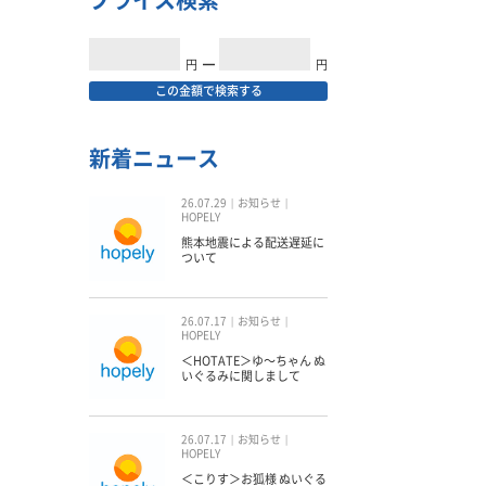
プライス検索
円
━
円
この金額で検索する
新着ニュース
26.07.29
お知らせ
HOPELY
熊本地震による配送遅延に
ついて
26.07.17
お知らせ
HOPELY
＜HOTATE＞ゆ〜ちゃん ぬ
いぐるみに関しまして
26.07.17
お知らせ
HOPELY
＜こりす＞お狐様 ぬいぐる