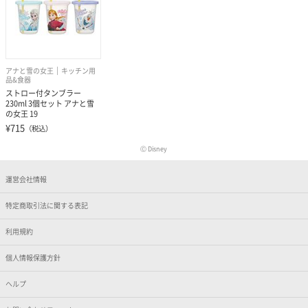
アナと雪の女王
キッチン用
品&食器
ストロー付タンブラー
230ml 3個セット アナと雪
の女王 19
¥715
（税込）
Ⓒ Disney
運営会社情報
特定商取引法に関する表記
利用規約
個人情報保護方針
ヘルプ