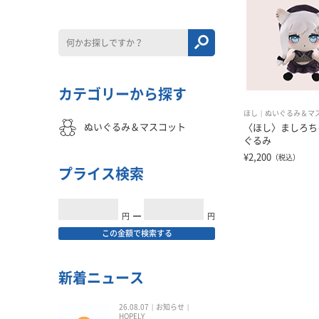
カテゴリーから探す
ほし
ぬいぐるみ＆マ
ぬいぐるみ＆マスコット
〈ほし〉ましろち
ぐるみ
¥2,200
（税込）
プライス検索
円
━
円
この金額で検索する
新着ニュース
26.08.07
お知らせ
HOPELY