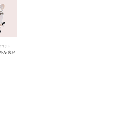
スコット
ゃん ぬい