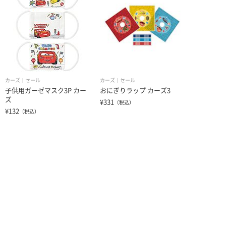
カーズ
セール
カーズ
セール
子供用ガーゼマスク3P カー
おにぎりラップ カーズ3
ズ
¥331
（税込）
¥132
（税込）