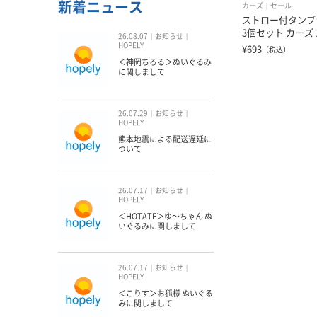
新着ニュース
カーズ
セール
ストロー付タンブラ
3個セット カーズ 
26.08.07
お知らせ
HOPELY
¥693
（税込）
＜神岡ちろる＞ぬいぐるみ
に関しまして
26.07.29
お知らせ
HOPELY
熊本地震による配送遅延に
ついて
26.07.17
お知らせ
HOPELY
＜HOTATE＞ゆ〜ちゃん ぬ
いぐるみに関しまして
26.07.17
お知らせ
HOPELY
＜こりす＞お狐様 ぬいぐる
みに関しまして