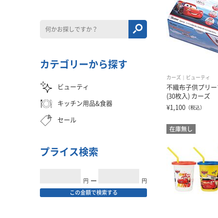
カテゴリーから探す
カーズ
ビューティ
ビューティ
不織布子供プリー
(30枚入) カーズ
キッチン用品&食器
¥1,100
（税込）
セール
在庫無し
プライス検索
円
━
円
この金額で検索する