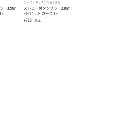
カーズ
キッチン用品&食器
ー320ml
ストロー付タンブラー230ml
19
3個セット カーズ 19
¥715
（税込）