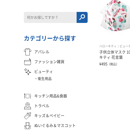
カテゴリーから探す
ハローキティ
ビュー
アパレル
子供立体マスク 10
キティ 花言葉
ファッション雑貨
¥495
（税込）
ビューティ
衛生用品
キッチン用品&食器
トラベル
キッズ＆ベイビー
ぬいぐるみ＆マスコット