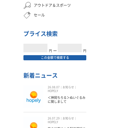
アウトドア＆スポーツ
セール
プライス検索
円
━
円
この金額で検索する
新着ニュース
26.08.07
お知らせ
HOPELY
＜神岡ちろる＞ぬいぐるみ
に関しまして
26.07.29
お知らせ
HOPELY